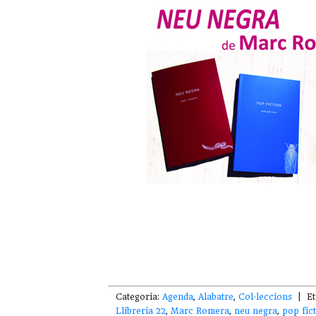
Categoria:
Agenda
,
Alabatre
,
Col·leccions
| Et
Llibreria 22
,
Marc Romera
,
neu negra
,
pop fic