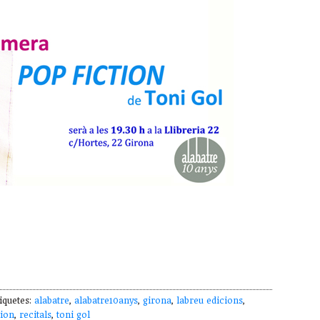
iquetes:
alabatre
,
alabatre10anys
,
girona
,
labreu edicions
,
tion
,
recitals
,
toni gol