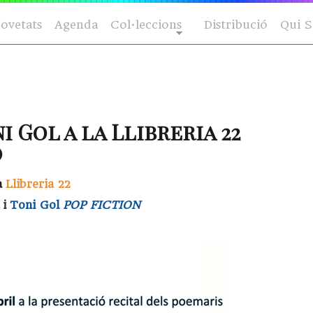
ovetats
Agenda
Col·leccions
Distribució
Qui 
 Gol a la Llibreria 22
)
la
Llibreria 22
i
Toni Gol
POP FICTION