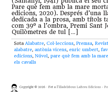
(Santanyí, 1941) publica el seu 
Pare què fem amb la mare mort
edicions, 2020). Després d’una l
dedicada a la prosa, amb títols 
com 39º a l’ombra, Premi Sant J
Quilòmetres de tul […]
Sota
Alabatre
,
Col·leccions
,
Premsa
,
Revis
alabatre
,
antònia vicens
,
enric umbert
,
fav
edicions
,
Núvol
,
pare què fem amb la mar
els cavalls
Copyright © 2026 · Fet a l'
illadelsbous
LaBreu Edicions
-
Po