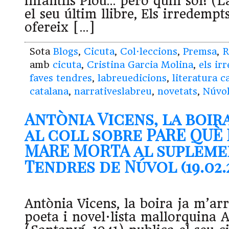
infantils Plou… però quin sol! 
el seu últim llibre, Els irredemp
ofereix […]
Sota
Blogs
,
Cicuta
,
Col·leccions
,
Premsa
,
R
amb
cicuta
,
Cristina Garcia Molina
,
els ir
faves tendres
,
labreuedicions
,
literatura c
catalana
,
narrativeslabreu
,
novetats
,
Núvo
Antònia Vicens, la boira
al coll sobre PARE QUÈ
MARE MORTA al supleme
Tendres de Núvol (19.02.2
Antònia Vicens, la boira ja m’arr
poeta i novel·lista mallorquina 