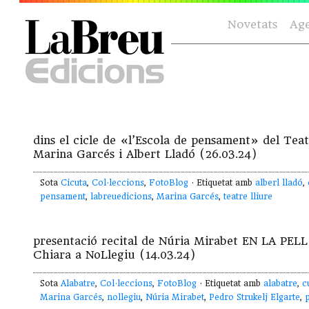
Novetats
Ag
dins el cicle de «l’Escola de pensament» del Tea
Marina Garcés i Albert Lladó (26.03.24)
Sota
Cicuta
,
Col·leccions
,
FotoBlog
· Etiquetat amb
alberl lladó
,
pensament
,
labreuedicions
,
Marina Garcés
,
teatre lliure
presentació recital de Núria Mirabet EN LA PE
Chiara a NoLlegiu (14.03.24)
Sota
Alabatre
,
Col·leccions
,
FotoBlog
· Etiquetat amb
alabatre
,
c
Marina Garcés
,
nollegiu
,
Núria Mirabet
,
Pedro Strukelj Elgarte
,