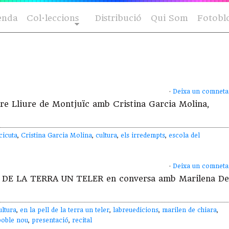
enda
Col·leccions
Distribució
Qui Som
Fotobl
·
Deixa un comneta
tre Lliure de Montjuïc amb Cristina Garcia Molina,
cicuta
,
Cristina Garcia Molina
,
cultura
,
els irredempts
,
escola del
·
Deixa un comneta
LL DE LA TERRA UN TELER en conversa amb Marilena De
ultura
,
en la pell de la terra un teler
,
labreuedicions
,
marilen de chiara
,
poble nou
,
presentació
,
recital