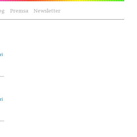
og
Premsa
Newsletter
ri
ri