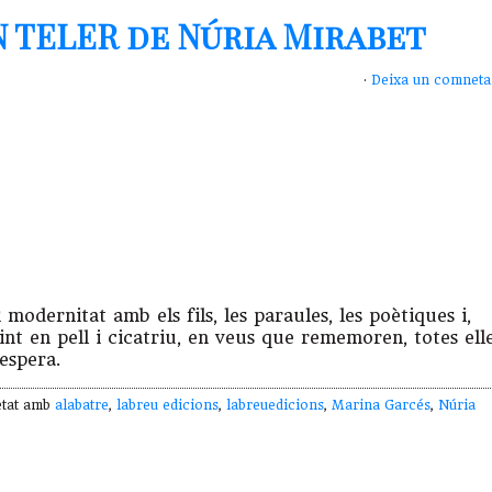
N TELER de Núria Mirabet
·
Deixa un comneta
modernitat amb els fils, les paraules, les poètiques i,
int en pell i cicatriu, en veus que rememoren, totes ell
’espera.
etat amb
alabatre
,
labreu edicions
,
labreuedicions
,
Marina Garcés
,
Núria