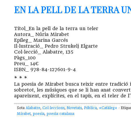
EN LA PELL DE LA TERRA U
Títol_En la pell de la terra un teler
Autora_ Núria Mirabet
Epíleg_ Marina Garcés
Il·lustració_ Pedro Strukelj Elgarte
Col·lecció_ Alabatre, 135
Pàgs_100
Preu_ 14€
ISBN_ 978-84-127601-9-4
* * *
La poesia de Mirabet busca teixir entre tradició i 
sobretot, les músiques que se li han anat convert
apareixent, explícites, en el tapís, en el teler de l
Sota
Alabatre
,
Col·leccions
,
Novetats
,
Pública
,
✭Catàleg✭
· Etiqu
Mirabet
,
poesia
,
poesia catalana