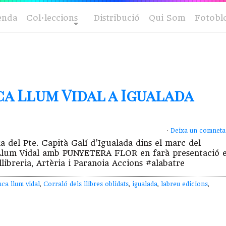
enda
Col·leccions
Distribució
Qui Som
Fotobl
a Llum Vidal a Igualada
·
Deixa un comneta
ia del Pte. Capità Galí d’Igualada dins el marc del
ca Llum Vidal amb PUNYETERA FLOR en farà presentació e
libreria, Artèria i Paranoia Accions #alabatre
nca llum vidal
,
Corraló dels llibres oblidats
,
igualada
,
labreu edicions
,