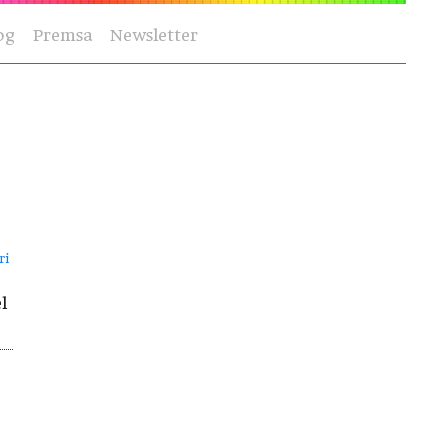
og
Premsa
Newsletter
ri
l