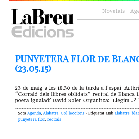
Novetats
Ag
PUNYETERA FLOR de Blanc
(23.05.15)
23 de maig a les 18.30 de la tarda a l’espai Artèr
“Corraló dels llibres oblidats” recital de Blan
poeta igualadí David Soler Organitza: Llegim…? l
Sota
Agenda
,
Alabatre
,
Col·leccions
· Etiquetat amb
alabatre
,
bla
punyetera flor
,
recitals