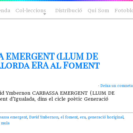
enda
Col·leccions
Distribució
Qui Som
Fotobl
A EMERGENT (LLUM DE
 Alorda ERA al Foment
·
Deixa un comneta
de David Ymbernon CARBASSA EMERGENT (LLUM DE
 d’Igualada, dins el cicle poètic Generació
)
bassa emergent
,
David Ymbernon
,
el foment
,
era
,
generació horiginal
,
 mula