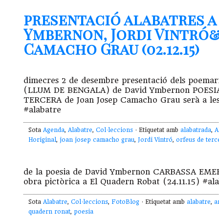
presentació alabatres a 
Ymbernon, Jordi Vintró&
Camacho Grau (02.12.15)
dimecres 2 de desembre presentació dels poema
(LLUM DE BENGALA) de David Ymbernon POESIA L
TERCERA de Joan Josep Camacho Grau serà a les 
#alabatre
Sota
Agenda
,
Alabatre
,
Col·leccions
· Etiquetat amb
alabatrada
,
A
Horiginal
,
joan josep camacho grau
,
Jordi Vintró
,
orfeus de terc
de la poesia de David Ymbernon CARBASSA EME
obra pictòrica a El Quadern Robat (24.11.15) #al
Sota
Alabatre
,
Col·leccions
,
FotoBlog
· Etiquetat amb
alabatre
,
a
quadern ronat
,
poesia