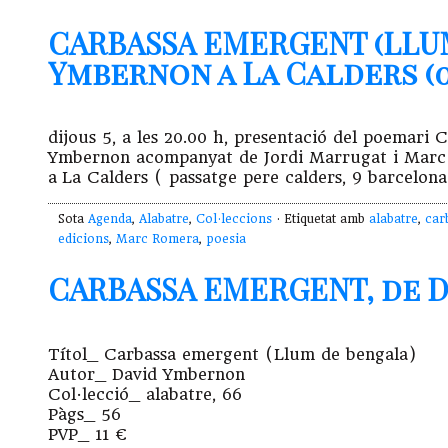
CARBASSA EMERGENT (LLUM
Ymbernon a La Calders (05.
dijous 5, a les 20.00 h, presentació del poe
Ymbernon acompanyat de Jordi Marrugat i Marc Ro
a La Calders ( passatge pere calders, 9 barcelona
Sota
Agenda
,
Alabatre
,
Col·leccions
· Etiquetat amb
alabatre
,
car
edicions
,
Marc Romera
,
poesia
CARBASSA EMERGENT, de 
Títol_ Carbassa emergent (Llum de bengala)
Autor_ David Ymbernon
Col·lecció_ alabatre, 66
Pàgs_ 56
PVP_ 11 €