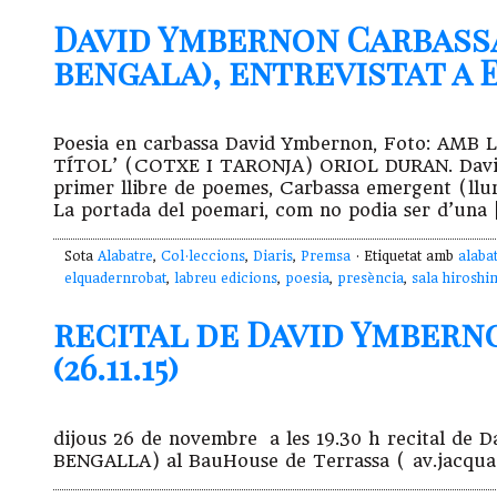
David Ymbernon Carbass
bengala), entrevistat a El
Poesia en carbassa David Ymbernon, Foto: AM
TÍTOL’ (COTXE I TARONJA) ORIOL DURAN. David Y
primer llibre de poemes, Carbassa emergent (llu
La portada del poemari, com no podia ser d’una 
Sota
Alabatre
,
Col·leccions
,
Diaris
,
Premsa
· Etiquetat amb
alaba
elquadernrobat
,
labreu edicions
,
poesia
,
presència
,
sala hiroshi
recital de David Ymbern
(26.11.15)
dijous 26 de novembre a les 19.30 h recital
BENGALLA) al BauHouse de Terrassa ( av.jacquad