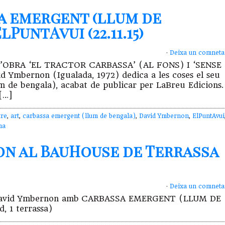
a emergent (llum de
PuntAvui (22.11.15)
·
Deixa un comneta
B L’OBRA ‘EL TRACTOR CARBASSA’ (AL FONS) I ‘SENSE
mbernon (Igualada, 1972) dedica a les coses el seu
m de bengala), acabat de publicar per LaBreu Edicions.
[…]
tre
,
art
,
carbassa emergent (llum de bengala)
,
David Ymbernon
,
ElPuntAvui
ma
on al BauHouse de Terrassa
·
Deixa un comneta
 de David Ymbernon amb CARBASSA EMERGENT (LLUM DE
, 1 terrassa)