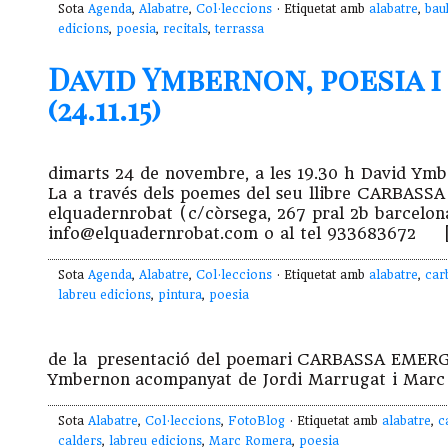
Sota
Agenda
,
Alabatre
,
Col·leccions
· Etiquetat amb
alabatre
,
bau
edicions
,
poesia
,
recitals
,
terrassa
David Ymbernon, poesia 
(24.11.15)
dimarts 24 de novembre, a les 19.30 h David Ym
La a través dels poemes del seu llibre CARBAS
elquadernrobat (c/còrsega, 267 pral 2b barcelon
info@elquadernrobat.com o al tel 933683672 
Sota
Agenda
,
Alabatre
,
Col·leccions
· Etiquetat amb
alabatre
,
car
labreu edicions
,
pintura
,
poesia
de la presentació del poemari CARBASSA EME
Ymbernon acompanyat de Jordi Marrugat i Marc 
Sota
Alabatre
,
Col·leccions
,
FotoBlog
· Etiquetat amb
alabatre
,
c
calders
,
labreu edicions
,
Marc Romera
,
poesia