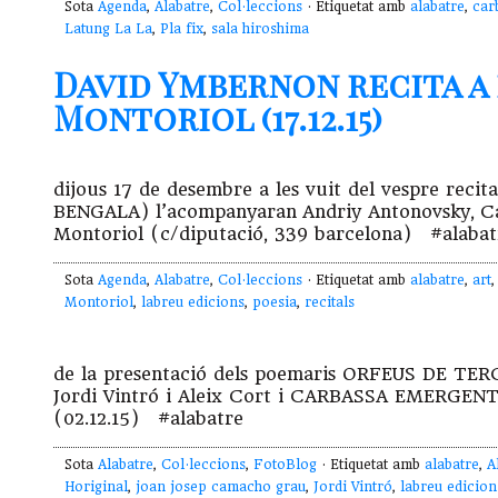
Sota
Agenda
,
Alabatre
,
Col·leccions
· Etiquetat amb
alabatre
,
car
Latung La La
,
Pla fix
,
sala hiroshima
David Ymbernon recita a
Montoriol (17.12.15)
dijous 17 de desembre a les vuit del vespre r
BENGALA) l’acompanyaran Andriy Antonovsky, Cat
Montoriol (c/diputació, 339 barcelona) #alabat
Sota
Agenda
,
Alabatre
,
Col·leccions
· Etiquetat amb
alabatre
,
art
Montoriol
,
labreu edicions
,
poesia
,
recitals
de la presentació dels poemaris ORFEUS DE TE
Jordi Vintró i Aleix Cort i CARBASSA EMERGEN
(02.12.15) ‪#‎alabatre‬
Sota
Alabatre
,
Col·leccions
,
FotoBlog
· Etiquetat amb
alabatre
,
A
Horiginal
,
joan josep camacho grau
,
Jordi Vintró
,
labreu edicion