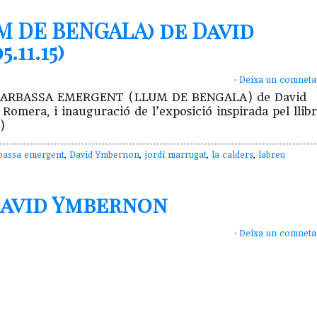
 DE BENGALA) de David
11.15)
·
Deixa un comneta
mari CARBASSA EMERGENT (LLUM DE BENGALA) de David
mera, i inauguració de l’exposició inspirada pel llib
)
bassa emergent
,
David Ymbernon
,
jordi marrugat
,
la calders
,
labreu
David Ymbernon
·
Deixa un comneta