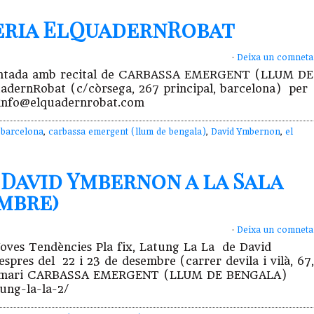
leria ElQuadernRobat
·
Deixa un comneta
comentada amb recital de CARBASSA EMERGENT (LLUM DE
dernRobat (c/còrsega, 267 principal, barcelona) per
: info@elquadernrobat.com
,
barcelona
,
carbassa emergent (llum de bengala)
,
David Ymbernon
,
el
e David Ymbernon a la Sala
embre)
·
Deixa un comneta
Noves Tendències Pla fix, Latung La La de David
pres del 22 i 23 de desembre (carrer devila i vilà, 67,
 poemari CARBASSA EMERGENT (LLUM DE BENGALA)
tung-la-la-2/