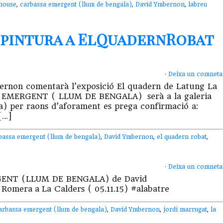
house
,
carbassa emergent (llum de bengala)
,
David Ymbernon
,
labreu
i pintura a ElQuadernRobat
·
Deixa un comneta
bernon comentarà l’exposició El quadern de Latung La
SA EMERGENT ( LLUM DE BENGALA) serà a la galeria
a) per raons d’aforament es prega confirmació a:
[…]
bassa emergent (llum de bengala)
,
David Ymbernon
,
el quadern robat
,
·
Deixa un comneta
RGENT (LLUM DE BENGALA) de David
Romera a La Calders ( 05.11.15) #alabatre
arbassa emergent (llum de bengala)
,
David Ymbernon
,
jordi marrugat
,
la