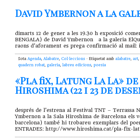
David Ymbernon a la ga
dimarts 12 de gener a les 19.30 h exposició 
BENGALA) de David Ymbernon a la galeria ElQua
raons d’aforament es prega confirmació al mail
Sota
Agenda
,
Alabatre
,
Col·leccions
· Etiquetat amb
alabatre
,
art
quadern robat
,
galeria
,
labreu edicions
,
poesia
«Pla fix, Latung La La» d
Hiroshima (22 i 23 de des
després de l’estrena al Festival TNT – Terrassa 
Ymbernon a la Sala Hiroshima de Barcelona els ves
barcelona) també hi trobareu exemplars del
ENTRADES: http://www.hiroshima.cat/pla-fix-la