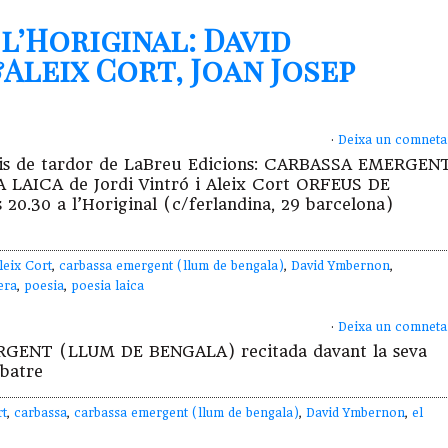
l’Horiginal: David
Aleix Cort, Joan Josep
·
Deixa un comneta
ris de tardor de LaBreu Edicions: CARBASSA EMERGEN
AICA de Jordi Vintró i Aleix Cort ORFEUS DE
20.30 a l’Horiginal (c/ferlandina, 29 barcelona)
leix Cort
,
carbassa emergent (llum de bengala)
,
David Ymbernon
,
era
,
poesia
,
poesia laica
·
Deixa un comneta
RGENT (LLUM DE BENGALA) recitada davant la seva
abatre
rt
,
carbassa
,
carbassa emergent (llum de bengala)
,
David Ymbernon
,
el