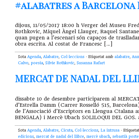
#alabatres a Barcelona P
dijous, 11/05/2017 18:00 h Verger del Museu Fred
Rothkovic, Miquel Àngel Llauger, Raquel Santan
quan pugen a l’escenari són capaços de traslladar
obra escrita. Al costat de Francesc […]
Sota
Agenda
,
Alabatre
,
Col·leccions
· Etiquetat amb
alabatre
,
Ann
Calvo
,
poesia
,
Silvie Rothkovic
,
Susanna Rafart
MERCAT DE NADAL DEL LLIBR
dissabte 10 de desembre participarem al MERC
d’Estrella Damm (Carrer Rosselló 515, Barcelona). 
de l’Associació d’Escriptors en Llengua Ctal
BENGALA) i Mercè Ubach SOLILOQUI DEL GOS. a l
Sota
Agenda
,
Alabatre
,
Cicuta
,
Col·leccions
,
La intrusa
· Etiquet
edicions
,
mercat de nadal del llibre
,
mercè ubach
,
sebastià porte