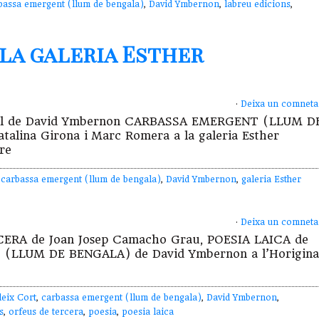
bassa emergent (llum de bengala)
,
David Ymbernon
,
labreu edicions
,
 la galeria Esther
·
Deixa un comneta
ecital de David Ymbernon CARBASSA EMERGENT (LLUM D
alina Girona i Marc Romera a la galeria Esther
re
,
carbassa emergent (llum de bengala)
,
David Ymbernon
,
galeria Esther
·
Deixa un comneta
RCERA de Joan Josep Camacho Grau, POESIA LAICA de
T (LLUM DE BENGALA) de David Ymbernon a l’Horigina
leix Cort
,
carbassa emergent (llum de bengala)
,
David Ymbernon
,
s
,
orfeus de tercera
,
poesia
,
poesia laica