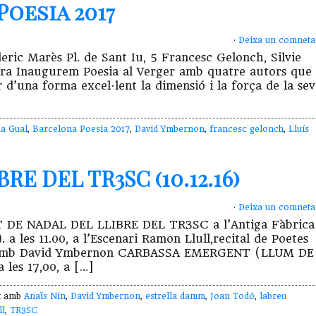
oesia 2017
·
Deixa un comneta
eric Marès Pl. de Sant Iu, 5 Francesc Gelonch, Silvie
era Inaugurem Poesia al Verger amb quatre autors que
 d’una forma excel·lent la dimensió i la força de la sev
a Gual
,
Barcelona Poesia 2017
,
David Ymbernon
,
francesc gelonch
,
Lluís
E DEL TR3SC (10.12.16)
·
Deixa un comneta
AT DE NADAL DEL LLIBRE DEL TR3SC a l’Antiga Fàbrica
a les 11.00, a l’Escenari Ramon Llull,recital de Poetes
ana amb David Ymbernon CARBASSA EMERGENT (LLUM DE
es 17,00, a […]
at amb
Anaïs Nin
,
David Ymbernon
,
estrella damm
,
Joan Todó
,
labreu
ll
,
TR3SC