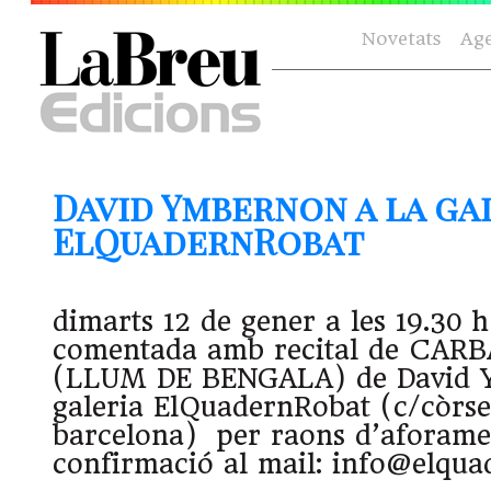
Novetats
Ag
David Ymbernon a la ga
ElQuadernRobat
dimarts 12 de gener a les 19.30 h
comentada amb recital de CA
(LLUM DE BENGALA) de David 
galeria ElQuadernRobat (c/còrse
barcelona) per raons d’aforame
confirmació al mail: info@elqu