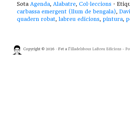
Sota
Agenda
,
Alabatre
,
Col·leccions
· Etiq
carbassa emergent (llum de bengala)
,
Dav
quadern robat
,
labreu edicions
,
pintura
,
p
Copyright © 2026 · Fet a l'
illadelsbous
LaBreu Edicions
-
Po