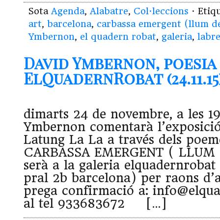
Sota
Agenda
,
Alabatre
,
Col·leccions
· Etiq
art
,
barcelona
,
carbassa emergent (llum d
Ymbernon
,
el quadern robat
,
galeria
,
labr
David Ymbernon, poesia 
ElQuadernRobat (24.11.15
dimarts 24 de novembre, a les 19
Ymbernon comentarà l’exposició
Latung La La a través dels poeme
CARBASSA EMERGENT ( LLUM
serà a la galeria elquadernrobat
pral 2b barcelona) per raons d’
prega confirmació a: info@elqu
al tel 933683672 […]