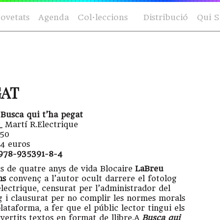
ovetats
Agenda
Col·leccions
Distribució
Qui 
GAT
 Busca qui t’ha pegat
_
Martí R.Electrique
150
4 euros
978-935391-8-4
s de quatre anys de vida Blocaire
LaBreu
ns
convenç a l’autor ocult darrere el fotolog
electrique, censurat per l’administrador del
g i clausurat per no complir les normes morals
plataforma, a fer que el públic lector tingui els
ivertits textos en format de llibre.A
Busca qui