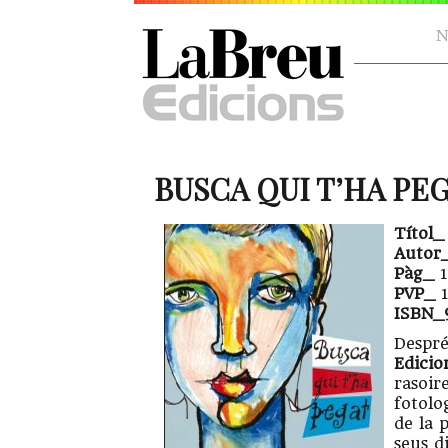
N
BUSCA QUI T’HA PE
Títol_
Autor
Pàg_
PVP_
1
ISBN_
Despré
Edicio
rasoir
fotolo
de la 
seus d