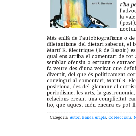
t’ha p
l’advo
la val
(post)
noctur
Més enllà de l’autobiografisme o de 
diletantisme del dietari saberut, el
Martí R. Electrique (R de Rasoir) es
qual ens arriba el comentari de tot 
semblar ofensiu o estrany o extraor
fa veure des d’una veritat que defui
divertit, del que és políticament co
convingui al comentari, Martí R. El
posiciona, des del glamour al cutrisme
periodisme, les arts, la gastronomia, 
relacions creant una complicitat can
ho, que aquest món encara es pot lle
Categoria:
Autor
,
Banda Ampla
,
Col·leccions
,
N