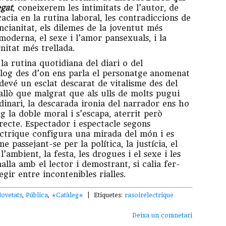
egat
, coneixerem les intimitats de l’autor, de
cacia en la rutina laboral, les contradiccions de
encianitat, els dilemes de la joventut més
moderna, el sexe i l’amor pansexuals, i la
nitat més trellada.
la rutina quotidiana del diari o del
 blog des d’on ens parla el personatge anomenat
devé un esclat descarat de vitalisme des del
allò que malgrat que als ulls de molts pugui
dinari, la descarada ironia del narrador ens ho
g la doble moral i s’escapa, aterrit però
rrecte. Espectador i espectacle segons
ectrique configura una mirada del món i es
 passejant-se per la política, la justícia, el
l’ambient, la festa, les drogues i el sexe i les
alla amb el lector i demostrant, si calia fer-
gir entre incontenibles rialles.
ovetats
,
Pública
,
✭Catàleg✭
| Etiquetes:
rasoirelectrique
Deixa un comnetari