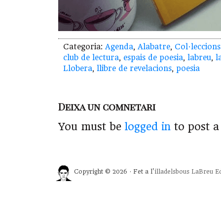
Categoria:
Agenda
,
Alabatre
,
Col·leccions
club de lectura
,
espais de poesia
,
labreu
,
l
Llobera
,
llibre de revelacions
,
poesia
Deixa un comnetari
You must be
logged in
to post 
Copyright © 2026 · Fet a l'
illadelsbous
LaBreu Ed