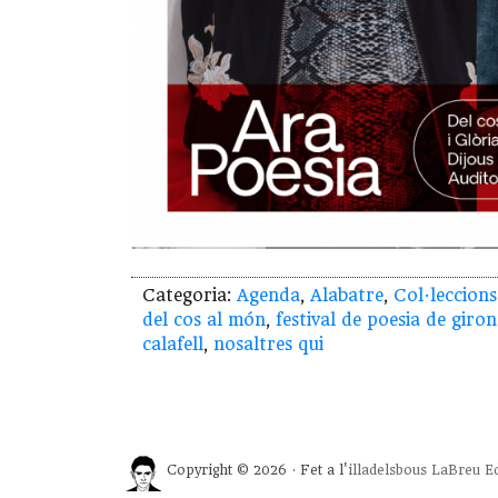
Categoria:
Agenda
,
Alabatre
,
Col·leccions
del cos al món
,
festival de poesia de giro
calafell
,
nosaltres qui
Copyright © 2026 · Fet a l'
illadelsbous
LaBreu Ed