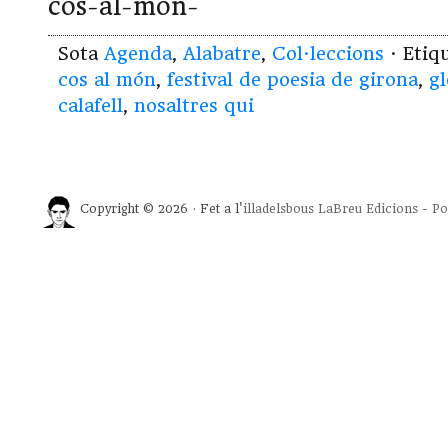
cos-al-mon-
Sota
Agenda
,
Alabatre
,
Col·leccions
· Etiq
cos al món
,
festival de poesia de girona
,
gl
calafell
,
nosaltres qui
Copyright © 2026 · Fet a l'
illadelsbous
LaBreu Edicions
-
Po