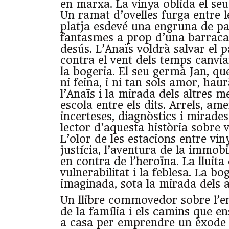
en marxa. La vinya oblida el seu
Un ramat d’ovelles furga entre l
platja esdevé una engruna de p
fantasmes a prop d’una barraca
desús. L’Anaïs voldrà salvar el 
contra el vent dels temps canvian
la bogeria. El seu germà Jan, que
ni feina, i ni tan sols amor, haur
l’Anaïs i la mirada dels altres me
escola entre els dits. Arrels, am
incerteses, diagnòstics i mirade
lector d’aquesta història sobre v
L’olor de les estacions entre vin
justícia, l’aventura de la immobi
en contra de l’heroïna. La lluita 
vulnerabilitat i la feblesa. La bog
imaginada, sota la mirada dels a
Un llibre commovedor sobre l’en
de la família i els camins que e
a casa per emprendre un èxode i