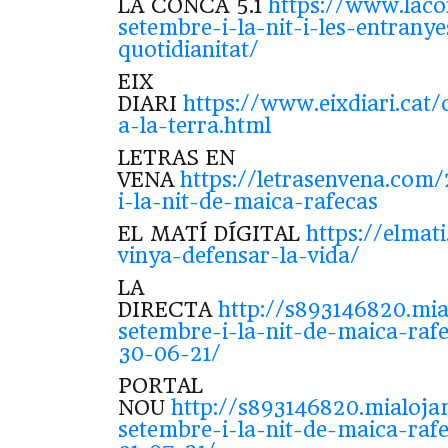
LA CONCA 5.1
https://www.laco
setembre-i-la-nit-i-les-entranye
quotidianitat/
EIX
DIARI
https://www.eixdiari.cat
a-la-terra.html
LETRAS EN
VENA
https://letrasenvena.com
i-la-nit-de-maica-rafecas
EL MATÍ DÍGITAL
https://elmati
vinya-defensar-la-vida/
LA
DIRECTA
http://s893146820.mia
setembre-i-la-nit-de-maica-rafe
30-06-21/
PORTAL
NOU
http://s893146820.mialojam
setembre-i-la-nit-de-maica-raf