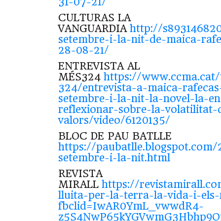
31-07-21/
CULTURAS LA
VANGUARDIA
http://s893146820
setembre-i-la-nit-de-maica-rafe
28-08-21/
ENTREVISTA AL
MÉS324
https://www.ccma.cat/
324/entrevista-a-maica-rafecas
setembre-i-la-nit-la-novel-la-e
reflexionar-sobre-la-volatilitat-
valors/video/6120135/
BLOC DE PAU BATLLE
https://paubatlle.blogspot.com/
setembre-i-la-nit.html
REVISTA
MIRALL
https://revistamirall.
lluita-per-la-terra-la-vida-i-els
fbclid=IwAR0YmL_vwwdR4-
z5S4NwP65kYGVwmG3Hbhp9O2