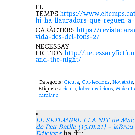
EL
TEMPS
https://www.eltemps.ca
hi-ha-llauradors-que-reguen-a
CARÀCTERS
https://revistacara
vida-des-del-fons-2/
NECESSAY
FICTION
http://necessaryficti
and-the-night/
Categoria:
Cicuta
,
Col·leccions
,
Novetats
Etiquetes:
cicuta
,
labreu edicions
,
Maica R
catalana
EL SETEMBRE I LA NIT de Maica
de Pau Batlle (15.01.21) - laBreu
Edicions
ha dit: