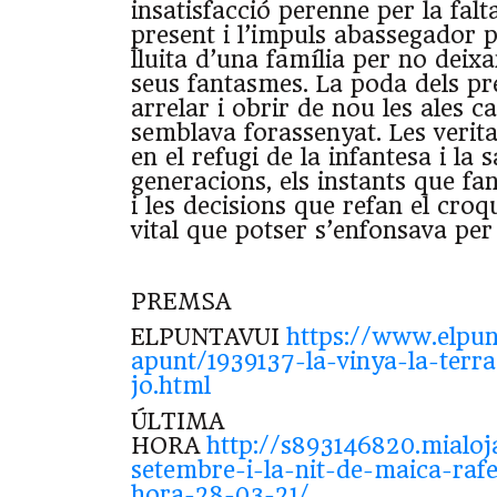
insatisfacció perenne per la falta
present i l’impuls abassegador p
lluita d’una família per no deixa
seus fantasmes. La poda dels pr
arrelar i obrir de nou les ales c
semblava forassenyat. Les verit
en el refugi de la infantesa i la s
generacions, els instants que fa
i les decisions que refan el croq
vital que potser s’enfonsava pe
PREMSA
ELPUNTAVUI
https://www.elpunt
apunt/1939137-la-vinya-la-terra-
jo.html
ÚLTIMA
HORA
http://s893146820.mialoj
setembre-i-la-nit-de-maica-raf
hora-28-03-21/