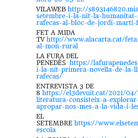
VILAWEB
http://s893146820.mia
setembre-i-la-nit-la-humanitat
rafecas-al-bloc-de-jordi-marti-
FET A MIDA
TV
http://www.alacarta.cat/fet
al-mon-rural
LA FURA DEL
PENEDÈS
https://lafurapenedes
i-la-nit-primera-novella-de-la-
rafecas/
ENTREVISTA 3 DE
8
https://el3devuit.cat/2021/04
literatura-consisteix-a-explorar
apropar-nos-mes-a-la-vida-i-l
EL
SETEMBRE
https://www.elsetem
escola