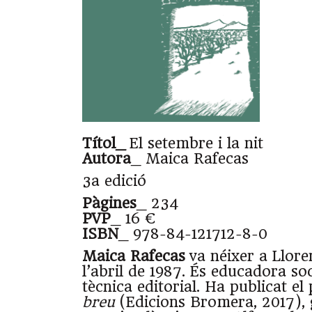
Títol_
El setembre i la nit
Autora
_ Maica Rafecas
3a edició
Pàgines
_ 234
PVP
_ 16 €
ISBN
_ 978-84-121712-8-0
Maica Rafecas
va néixer a Llore
l’abril de 1987. És educadora soc
tècnica editorial. Ha publicat e
breu
(Edicions Bromera, 2017),