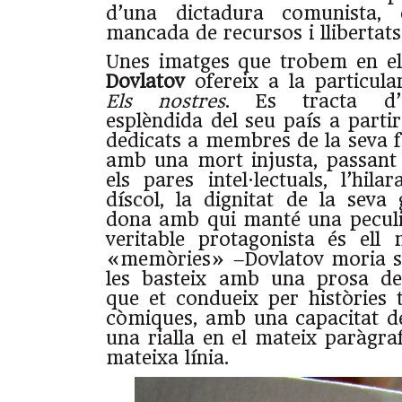
d’una dictadura comunista,
mancada de recursos i llibertats
Unes imatges que trobem en el
Dovlatov
ofereix a la particula
Els nostres
. Es tracta d’
esplèndida del seu país a partir
dedicats a membres de la seva fa
amb una mort injusta, passant p
els pares intel·lectuals, l’hila
díscol, la dignitat de la seva
dona amb qui manté una peculia
veritable protagonista és ell 
«memòries» –Dovlatov moria s
les basteix amb una prosa de
que et condueix per històries
còmiques, amb una capacitat de
una rialla en el mateix paràgraf,
mateixa línia.