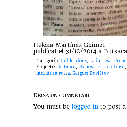
Helena Martínez Guimet
publicat el 31/12/2014 a Butxac
Categoria:
Col·leccions
,
La intrusa
,
Prem
Etiquetes:
butxaca
,
els nostres
,
la intrusa
literatura russa
,
Serguei Dovlàtov
Deixa un comnetari
You must be
logged in
to post 