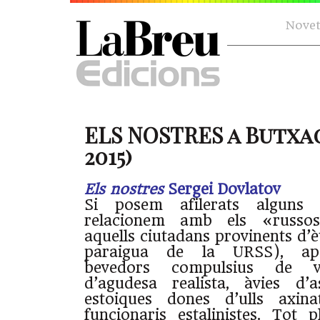
Novet
ELS NOSTRES a Butxa
2015)
Els nostres
Sergei Dovlatov
Si posem afilerats alguns 
relacionem amb els «russo
aquells ciutadans provinents d’èt
paraigua de la URSS), apar
bevedors compulsius de vo
d’agudesa realista, àvies d’a
estoiques dones d’ulls axina
funcionaris estalinistes. Tot p