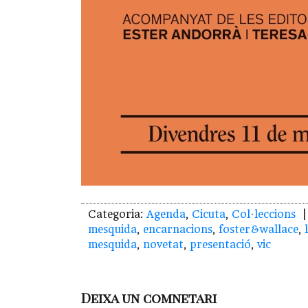
Categoria:
Agenda
,
Cicuta
,
Col·leccions
| 
mesquida
,
encarnacions
,
foster&wallace
,
mesquida
,
novetat
,
presentació
,
vic
Deixa un comnetari