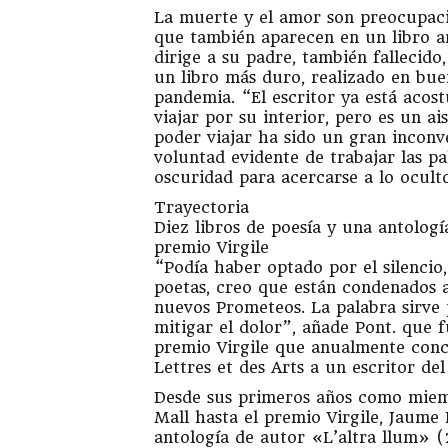
La muerte y el amor son preocupaci
que también aparecen en un libro a
dirige a su padre, también fallecido
un libro más duro, realizado en bu
pandemia. “El escritor ya está aco
viajar por su interior, pero es un ai
poder viajar ha sido un gran inconv
voluntad evidente de trabajar las pal
oscuridad para acercarse a lo ocult
Trayectoria
Diez libros de poesía y una antolog
premio Virgile
“Podía haber optado por el silencio
poetas, creo que están condenados a
nuevos Prometeos. La palabra sirve p
mitigar el dolor”, añade Pont. que 
premio Virgile que anualmente con
Lettres et des Arts a un escritor de
Desde sus primeros años como miemb
Mall hasta el premio Virgile, Jaume 
antología de autor «L’altra llum» (20