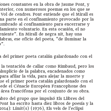
ones constantes en la obra de Jaume Pont, y
nterior, con numerosos poemas en los que se
, Vol de cendres. Pont entiende que el Mirall es
ena parte en el confinamiento provocado por la
stumbrado al confinamiento para encerrarse y
slamiento voluntario. En esta ocasión, el no
eniente”. En Mirall de negra nit, hay una
abras, ese oficio del poeta, “de iluminar la
o”.
ía del primer poeta catalán galardonado con el
, la tentación de callar como Rimbaud, pero los
lsuplicio de la palabra, encadenados como
ara afilar la vida, para alejar la muerte y
fue el primer poeta catalán galardonado con el
cede el Cénacle Européen Francophone des
l área francófona por el conjunto de su obra.
ro del grupo que impulsó Els Llibres del
Pont ha escrito hasta diez libros de poesía y la
14): Límit(s) (1976), Els vels de l’eclipsi