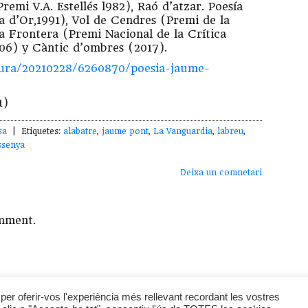
remi V.A. Estellés l982), Raó d’atzar. Poesía
a d’Or,1991), Vol de Cendres (Premi de la
la Frontera (Premi Nacional de la Crítica
006) y Càntic d’ombres (2017).
tura/20210228/6260870/poesia-jaume-
1)
sa
| Etiquetes:
alabatre
,
jaume pont
,
La Vanguardia
,
labreu
,
ssenya
Deixa un comnetari
mment.
Breu Edicions
-
Política de Privadesa
per oferir-vos l'experiència més rellevant recordant les vostres