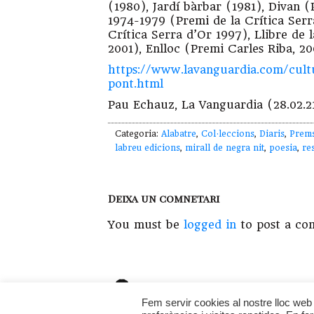
(1980), Jardí bàrbar (1981), Divan (P
1974-1979 (Premi de la Crítica Serr
Crítica Serra d’Or 1997), Llibre de 
2001), Enlloc (Premi Carles Riba, 2
https://www.lavanguardia.com/cul
pont.html
Pau Echauz, La Vanguardia (28.02.2
Categoria:
Alabatre
,
Col·leccions
,
Diaris
,
Prem
labreu edicions
,
mirall de negra nit
,
poesia
,
re
Deixa un comnetari
You must be
logged in
to post a co
Copyright © 2026 · Fet a l'
illadelsbous
La
Fem servir cookies al nostre lloc web 