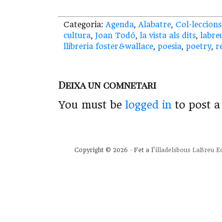
Categoria:
Agenda
,
Alabatre
,
Col·leccions
cultura
,
Joan Todó
,
la vista als dits
,
labre
llibreria foster&wallace
,
poesia
,
poetry
,
r
Deixa un comnetari
You must be
logged in
to post 
Copyright © 2026 · Fet a l'
illadelsbous
LaBreu Ed