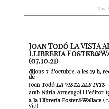
Novet
Joan Todó LA VISTA AL
Llibreria Foster&W
(07.10.21)
dijous 7 d’octubre, a les 19 h, re
de
Joan Todó
LA VISTA ALS DITS
amb Núria Armengol i l’editor I
a la Llibreria Foster&Wallace
(c/
Vic)