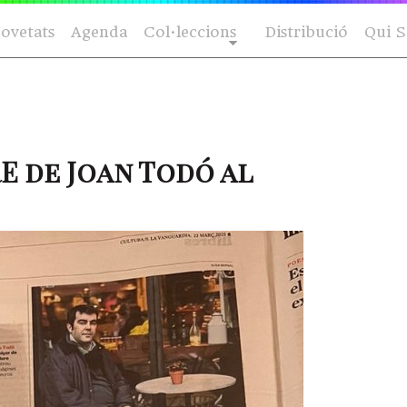
ovetats
Agenda
Col·leccions
Distribució
Qui 
E de Joan Todó al