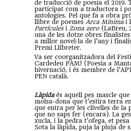
de traducció de poesia el 2019.
participat com a traductora i po
antologies. Pel que fa a obra pr
llibre de poemes
Arca Mínima
i 
Partícules
i
Zona zero
(LaBreu, 2
una de les dotze obres finalist
a millor novel·la de l’any i final
Premi Llibreter.
Va ser coorganitzadora del Festi
Cardedeu PAM! (Poesia a Manta
hivernació, i és membre de l’APT
PEN català.
Làpida
és aquell pes mascle que t
molsa-dona que t’estira terra en
que entra per les clivelles de la p
que no saps fer (encara). La ges
xucla, i la pedra t’ofega, et pesa 
Sota la làpida, puja la pluja de s