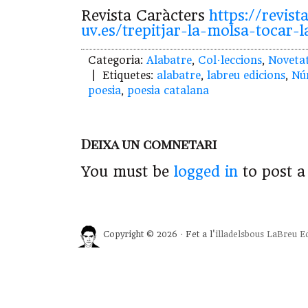
Revista Caràcters
https://revist
uv.es/trepitjar-la-molsa-tocar-
Categoria:
Alabatre
,
Col·leccions
,
Noveta
| Etiquetes:
alabatre
,
labreu edicions
,
Nú
poesia
,
poesia catalana
Deixa un comnetari
You must be
logged in
to post 
Copyright © 2026 · Fet a l'
illadelsbous
LaBreu Ed