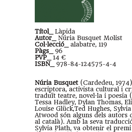
Títol_
Làpida
Autor_
Núria Busquet Molist
Col·lecció_
alabatre, 119
Pàgs_
96
PVP_
14 €
ISBN_
978-84-124575-4-4
Núria Busquet
(Cardedeu, 1974)
escriptora, activista cultural i c
traduït teatre, novel·la i poesia
Tessa Hadley, Dylan Thomas, Eli
Louise Glück,Ted Hughes, Sylvia
Atwood són alguns dels autors q
al català). Amb la seva traducc
Sylvia Plath, va obtenir el pre