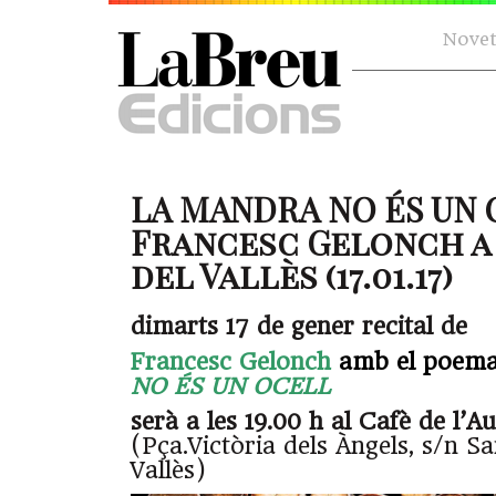
Novet
LA MANDRA NO ÉS UN 
Francesc Gelonch a
del Vallès (17.01.17)
dimarts 17 de gener recital de
Francesc Gelonch
amb el poema
NO ÉS UN OCELL
serà a les 19.00 h al Cafè de l’Au
(Pça.Victòria dels Àngels, s/n S
Vallès)