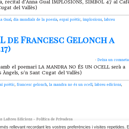
esia, recital d’Anna Gual IMPLOSIONS, SÍMBOL 47 al Caf
Cugat del Vallès)
a Gual
,
dia mundials de la poesia
,
espai poètic
,
implosions
,
labreu
L de Francesc Gelonch a
17)
·
Deixa un comneta
ch amb el poemari LA MANDRA NO ÉS UN OCELL serà a
ls Àngels, s/n Sant Cugat del Vallès)
ai poètic
,
francesc gelonch
,
la mandra no és un ocell
,
labreu edicions
,
us
LaBreu Edicions
-
Política de Privadesa
més rellevant recordant les vostres preferències i visites repetides. E