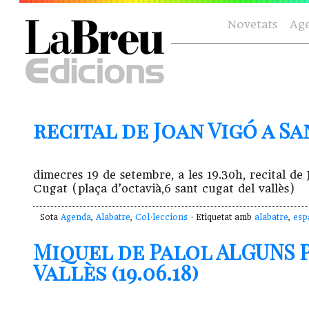
Novetats
Ag
recital de Joan Vigó a San
dimecres 19 de setembre, a les 19.30h, recital 
Cugat (plaça d’octavià,6 sant cugat del vallès)
Sota
Agenda
,
Alabatre
,
Col·leccions
· Etiquetat amb
alabatre
,
esp
Miquel de Palol ALGUNS P
Vallès (19.06.18)