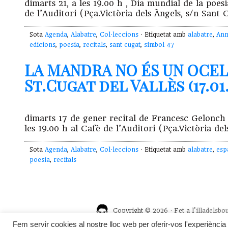
dimarts 21, a les 19.00 h , Dia mundial de la po
de l’Auditori (Pça.Victòria dels Àngels, s/n Sant 
Sota
Agenda
,
Alabatre
,
Col·leccions
· Etiquetat amb
alabatre
,
Ann
edicions
,
poesia
,
recitals
,
sant cugat
,
símbol 47
LA MANDRA NO ÉS UN OCEL
St.Cugat del Vallès (17.01.
dimarts 17 de gener recital de Francesc Gelon
les 19.00 h al Cafè de l’Auditori (Pça.Victòria de
Sota
Agenda
,
Alabatre
,
Col·leccions
· Etiquetat amb
alabatre
,
esp
poesia
,
recitals
Copyright © 2026 · Fet a l'
illadelsbo
Fem servir cookies al nostre lloc web per oferir-vos l'experiència 