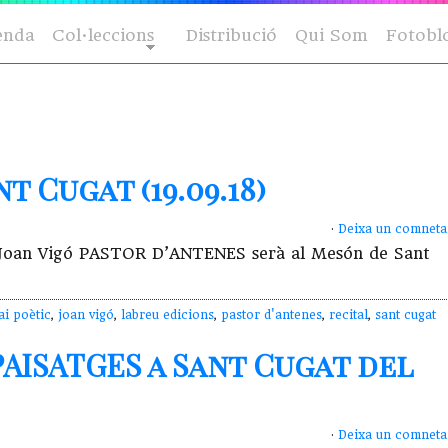
enda
Col·leccions
Distribució
Qui Som
Fotobl
t Cugat (19.09.18)
·
Deixa un comneta
de Joan Vigó PASTOR D’ANTENES serà al Mesón de Sant
ai poètic
,
joan vigó
,
labreu edicions
,
pastor d'antenes
,
recital
,
sant cugat
AISATGES a Sant Cugat del
·
Deixa un comneta