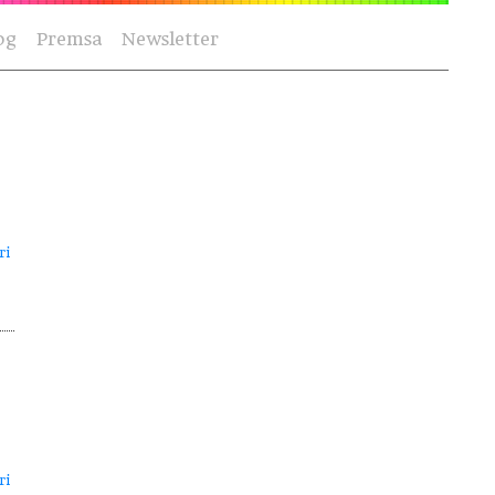
og
Premsa
Newsletter
ri
ri