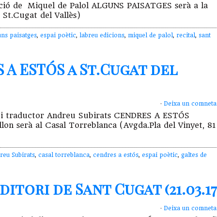
ntació de Miquel de Palol ALGUNS PAISATGES serà a la
St.Cugat del Vallès)
uns paisatges
,
espai poètic
,
labreu edicions
,
miquel de palol
,
recital
,
sant
A ESTÓS a St.Cugat del
·
Deixa un comneta
oeta i traductor Andreu Subirats CENDRES A ESTÓS
n serà al Casal Torreblanca (Avgda.Pla del Vinyet, 81
reu Subirats
,
casal torreblanca
,
cendres a estós
,
espai poètic
,
galtes de
itori de Sant Cugat (21.03.17
·
Deixa un comneta