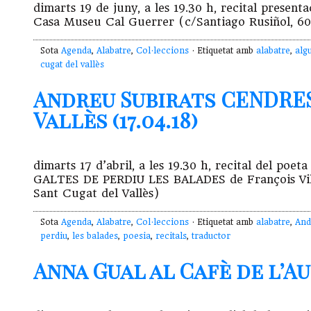
dimarts 19 de juny, a les 19.30 h, recital prese
Casa Museu Cal Guerrer (c/Santiago Rusiñol, 60 
Sota
Agenda
,
Alabatre
,
Col·leccions
· Etiquetat amb
alabatre
,
alg
cugat del vallès
Andreu Subirats CENDRES 
Vallès (17.04.18)
dimarts 17 d’abril, a les 19.30 h, recital del p
GALTES DE PERDIU LES BALADES de François Villo
Sant Cugat del Vallès)
Sota
Agenda
,
Alabatre
,
Col·leccions
· Etiquetat amb
alabatre
,
And
perdiu
,
les balades
,
poesia
,
recitals
,
traductor
Anna Gual al Cafè de l’Aud