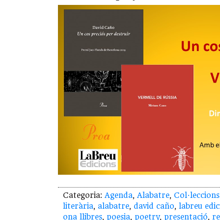
Categoria:
Agenda
,
Alabatre
,
Col·leccions
literària
,
alabatre
,
david caño
,
labreu edic
ona llibres
,
poesia
,
poetry
,
presentació
,
re