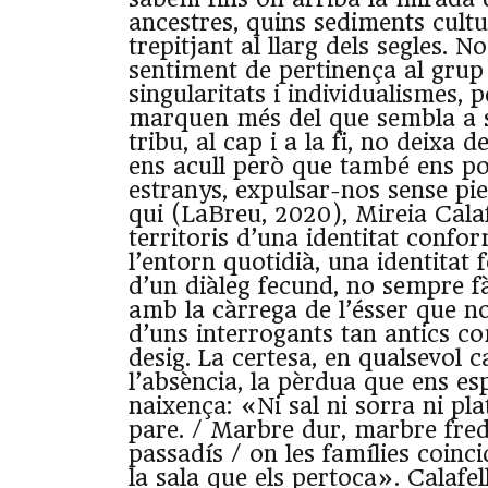
ancestres, quins sediments cult
trepitjant al llarg dels segles. No
sentiment de pertinença al grup
singularitats i individualismes, 
marquen més del que sembla a s
tribu, al cap i a la fi, no deixa d
ens acull però que també ens pot
estranys, expulsar-nos sense pie
qui (LaBreu, 2020), Mireia Calaf
territoris d’una identitat confo
l’entorn quotidià, una identitat 
d’un diàleg fecund, no sempre fà
amb la càrrega de l’ésser que no
d’uns interrogants tan antics co
desig. La certesa, en qualsevol 
l’absència, la pèrdua que ens es
naixença: «Ni sal ni sorra ni pl
pare. / Marbre dur, marbre fre
passadís / on les famílies coinc
la sala que els pertoca». Calafel