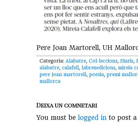
Pere Joan Martorell, UH Mallorc
Categoria:
Alabatre
,
Col·leccions
,
Diaris
,
alabatre
,
calafell
,
labreuedicions
,
mireia ca
pere joan martorell
,
poesia
,
premi mallor
mallorca
Deixa un comnetari
You must be
logged in
to post 