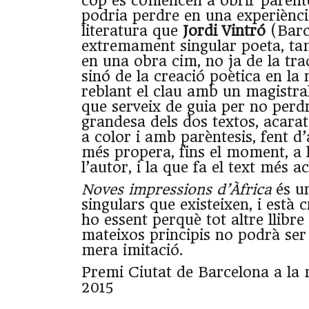
cop es comencen a obrir parèntes
podria perdre en una experiènci
literatura que
Jordi Vintró
(Barc
extremament singular poeta, ta
en una obra cim, no ja de la trad
sinó de la creació poètica en la 
reblant el clau amb un magistra
que serveix de guia per no perdre
grandesa dels dos textos, acara
a color i amb parèntesis, fent d’
més propera, fins el moment, a 
l’autor, i la que fa el text més ac
Noves impressions d’Àfrica
és un
singulars que existeixen, i està 
ho essent perquè tot altre llibr
mateixos principis no podrà ser
mera imitació.
Premi Ciutat de Barcelona a la 
2015