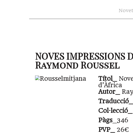
Novet
NOVES IMPRESSIONS D
Raymond Roussel
Títol_
Nove
d’Àfrica
Autor_
Ray
Traducció_
Col·lecció_
Pàgs
_346
PVP_
26€