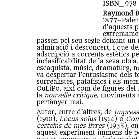
ISBN_
978-
Raymond R
1877–Paler
d’aquests 
extremamen
passen pel seu segle deixant un r
admiració i desconcert, i que def
adscripció a corrents estètics pe
inclasificabilitat de la seva obra
escaquista, músic, dramaturg, nov
va despertar l’entusiasme dels te
surrealistes, patafisics i els me
OuLiPo, així com de figures del
la
nouvelle critique
, moviments 
pertànyer mai.
Autor, entre d’altres, de
Impress
(1910),
Locus solus
(1914) o
Comm
certains de mes livres
(1935), e
aquest experiment immens de p