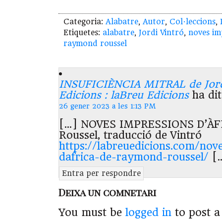
Categoria:
Alabatre
,
Autor
,
Col·leccions
,
Etiquetes:
alabatre
,
Jordi Vintró
,
noves im
raymond roussel
INSUFICIÈNCIA MITRAL de Jordi
Edicions : laBreu Edicions
ha dit
26 gener 2023 a les 1:13 PM
[…] NOVES IMPRESSIONS D’ÀF
Roussel, traducció de Vintró
https://labreuedicions.com/nov
dafrica-de-raymond-roussel/
[
Entra per respondre
Deixa un comnetari
You must be
logged in
to post 