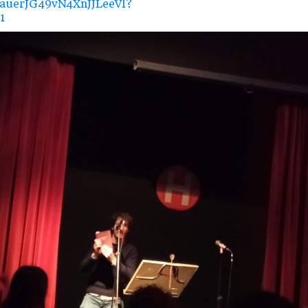
3vauerJG49vN4XnJJLeeVl?
1