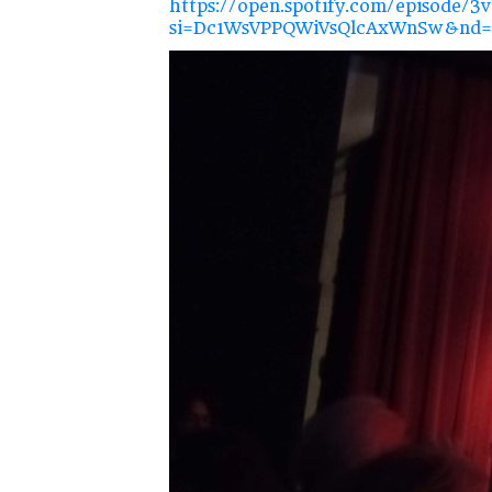
https://open.spotify.com/episode/
si=Dc1WsVPPQWiVsQlcAxWnSw&nd=