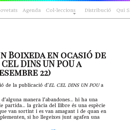
ovetats
Agenda
Col·leccions
Distribució
Qui 
n Boixeda en ocasió de
 CEL DINS UN POU a
esembre 22)
ó de la publicació d’
EL CEL DINS UN POU
a
es d’alguna manera l’abandones… hi ha una
 partida… la gràcia del llibre és una espècie
 que van sortint i es van amagant i de quan en
lementen, si ho llegeixes junt agafen una