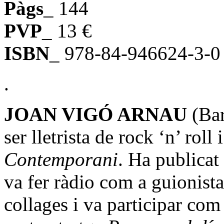
Pàgs
_ 144
PVP
_ 13 €
ISBN
_ 978-84-946624-3-0
.
JOAN VIGÓ ARNAU
(Bar
ser lletrista de rock ‘n’ rol
Contemporani
. Ha publicat
va fer ràdio com a guionista 
collages i va participar com 