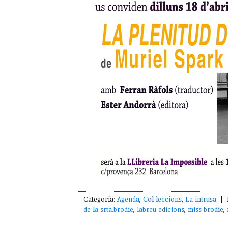
Categoria:
Agenda
,
Col·leccions
,
La intrusa
| E
de la srta.brodie
,
labreu edicions
,
miss brodie
,