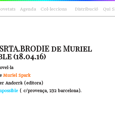
ovetats
Agenda
Col·leccions
Distribució
Qui 
 SRTA.BRODIE de Muriel
le (18.04.16)
novel·la
e
Muriel Spark
ter Andorrà (editora)
mpossible
( c/provença, 232 barcelona).