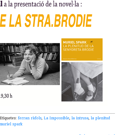
tiquetes:
ferran ràfols
,
La Impossible
,
la intrusa
,
la plenitud
muriel spark