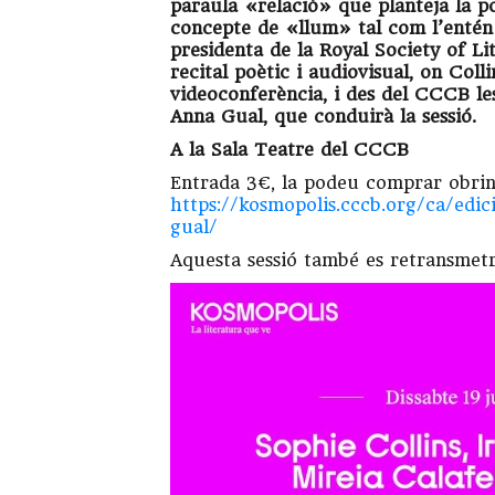
paraula «relació» que planteja la po
concepte de «llum» tal com l’entén 
presidenta de la Royal Society of Li
recital poètic i audiovisual, on Colli
videoconferència, i des del CCCB le
Anna Gual, que conduirà la sessió.
A la Sala Teatre del CCCB
Entrada 3€, la podeu comprar obrin
https://kosmopolis.cccb.org/ca/edic
gual/
Aquesta sessió també es retransmet