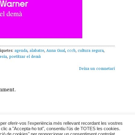
iquetes:
agenda
,
alabatre
,
Anna Gual
,
cccb
,
cultura segura
,
esia
,
poetitzar el demà
Deixa un comnetari
mment.
Breu Edicions
-
Política de Privadesa
per oferir-vos l'experiència més rellevant recordant les vostres
er clic a "Accepta-ho tot", consentiu l'ús de TOTES les cookies.
ació de cookies" per proporcionar un consentiment controlat.