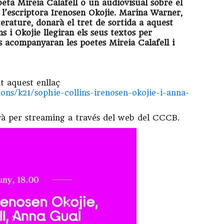
eta Mireia Calafell o un audiovisual sobre el
l’escriptora Irenosen Okojie. Marina Warner,
terature, donarà el tret de sortida a aquest
ns i Okojie llegiran els seus textos per
s acompanyaran les poetes Mireia Calafell i
t aquest enllaç
ions/k21/sophie-collins-irenosen-okojie-i-anna-
rà per streaming a través del web del CCCB.