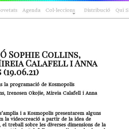
ovetats
Agenda
Col·leccions
Distribució
Qui 
IÓ Sophie Collins,
ireia Calafell i Anna
19.06.21)
dins la programació de Kosmopolis
, Irenosen Okojie, Mireia Calafell i Anna
 s’amplia i a Kosmopolis presentarem alguns
 la videocreació a partir de la idea de
 el treball sobre les diverses dimensions de la