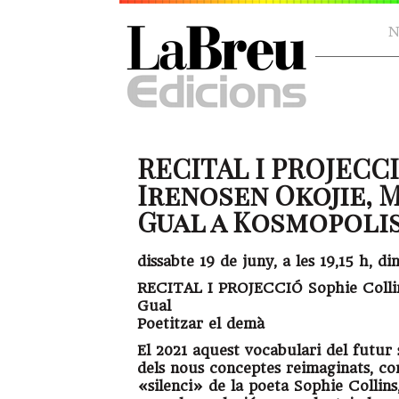
N
RECITAL I PROJECC
Irenosen Okojie, M
Gual a Kosmopolis (
dissabte 19 de juny, a les 19,15 h, 
RECITAL I PROJECCIÓ Sophie Collins
Gual
Poetitzar el demà
El 2021 aquest vocabulari del futur
dels nous conceptes reimaginats, com
«silenci» de la poeta Sophie Collins,