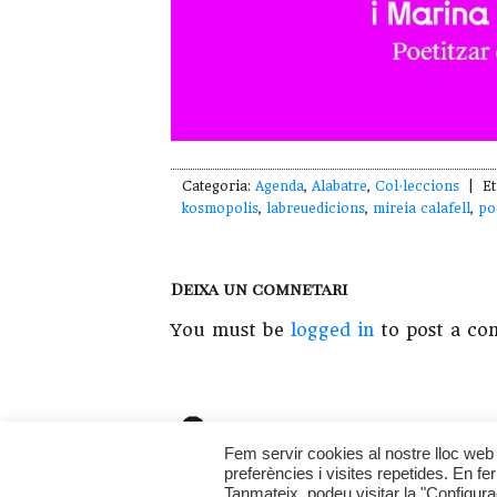
Categoria:
Agenda
,
Alabatre
,
Col·leccions
| Et
kosmopolis
,
labreuedicions
,
mireia calafell
,
po
Deixa un comnetari
You must be
logged in
to post a co
Copyright © 2026 · Fet a l'
illadelsbous
La
Fem servir cookies al nostre lloc web 
preferències i visites repetides. En f
Tanmateix, podeu visitar la "Configur