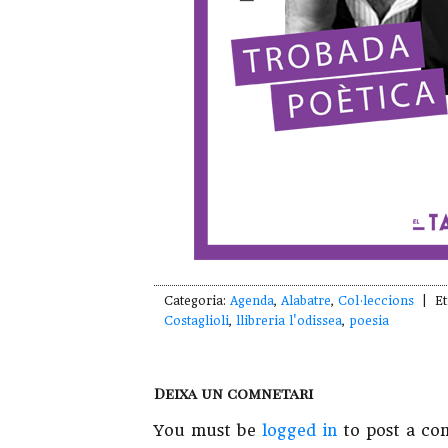
Categoria:
Agenda
,
Alabatre
,
Col·leccions
| Et
Costaglioli
,
llibreria l'odissea
,
poesia
Deixa un comnetari
You must be
logged in
to post a co