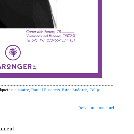
iquetes:
alabatre
,
Daniel Busquets
,
Ester Andorrà
,
Felip
Deixa un comnetari
mment.