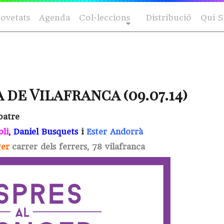
ovetats
Agenda
Col·leccions
Distribució
Qui 
 de Vilafranca (09.07.14)
batre
oli
,
Daniel Busquets
i
Ester Andorrà
ger
carrer dels ferrers, 78 vilafranca