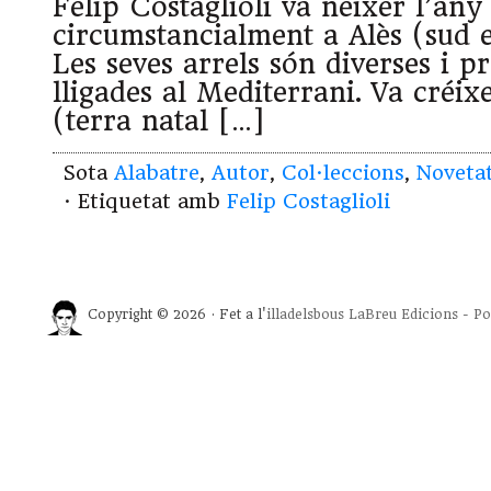
Felip Costaglioli va néixer l’any
circumstancialment a Alès (sud e
Les seves arrels són diverses i 
lligades al Mediterrani. Va créix
(terra natal […]
Sota
Alabatre
,
Autor
,
Col·leccions
,
Noveta
· Etiquetat amb
Felip Costaglioli
Copyright © 2026 · Fet a l'
illadelsbous
LaBreu Edicions
-
Po