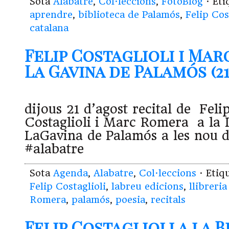
Sota
Alabatre
,
Col·leccions
,
FotoBlog
· Et
aprendre
,
biblioteca de Palamós
,
Felip Cos
catalana
Felip Costaglioli i Mar
La Gavina de Palamós (21.
dijous 21 d’agost recital de Feli
Costaglioli i Marc Romera a la L
LaGavina de Palamós a les nou d
#alabatre
Sota
Agenda
,
Alabatre
,
Col·leccions
· Etiq
Felip Costaglioli
,
labreu edicions
,
llibreria
Romera
,
palamós
,
poesia
,
recitals
Felip Costaglioli a la 