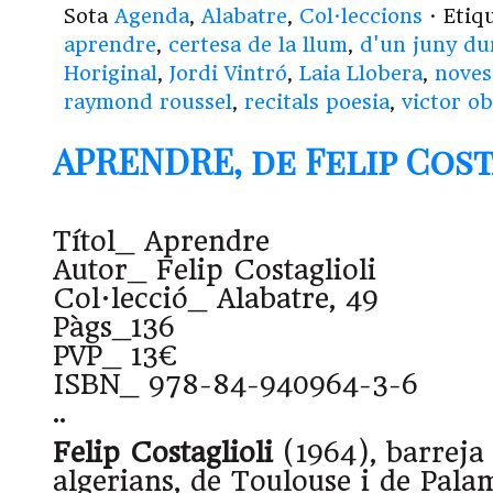
Sota
Agenda
,
Alabatre
,
Col·leccions
· Etiq
aprendre
,
certesa de la llum
,
d'un juny du
Horiginal
,
Jordi Vintró
,
Laia Llobera
,
noves
raymond roussel
,
recitals poesia
,
victor ob
APRENDRE, de Felip Cos
Títol_ Aprendre
Autor_ Felip Costaglioli
Col·lecció_ Alabatre, 49
Pàgs_136
PVP_ 13€
ISBN_ 978-84-940964-3-6
..
Felip Costaglioli
(1964), barreja 
algerians, de Toulouse i de Palam