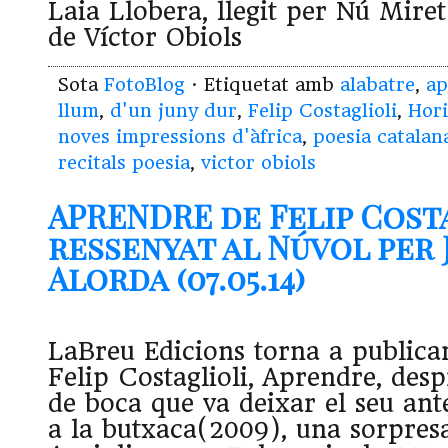
Laia Llobera, llegit per Nú Mir
de Víctor Obiols
Sota
FotoBlog
· Etiquetat amb
alabatre
,
ap
llum
,
d'un juny dur
,
Felip Costaglioli
,
Hori
noves impressions d'àfrica
,
poesia catalan
recitals poesia
,
victor obiols
APRENDRE de Felip Cost
ressenyat al Núvol per
Alorda (07.05.14)
LaBreu Edicions torna a publicar
Felip Costaglioli, Aprendre, desp
de boca que va deixar el seu ante
a la butxaca(2009), una sorpresa 