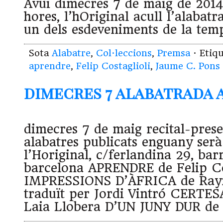
Avui dimecres 7 de maig de 2014
hores, l’hOriginal acull l’alabat
un dels esdeveniments de la tem
Sota
Alabatre
,
Col·leccions
,
Premsa
· Etiq
aprendre
,
Felip Costaglioli
,
Jaume C. Pons
dimecres 7 alabatrada a
dimecres 7 de maig recital-prese
alabatres publicats enguany serà
l’Horiginal, c/ferlandina 29, barr
barcelona APRENDRE de Felip Co
IMPRESSIONS D’ÀFRICA de Ray
traduït per Jordi Vintró CERTE
Laia Llobera D’UN JUNY DUR de 