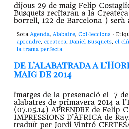
dijous 29 de maig Felip Costaglio
Busquets recitaran a la Createca
borrell, 122 de Barcelona ) serà
Sota
Agenda
,
Alabatre
,
Col·leccions
· Etiq
aprendre
,
createca
,
Daniel Busquets
,
el cl
la trama perfecta
de l’alabatrada a l’Hori
maig de 2014
imatges de la presenació el 7 de
alabatres de primavera 2014 a l’
(07.05.14) APRENDRE de Felip C
IMPRESSIONS D’ÀFRICA de Ray
traduït per Jordi Vintró CERTE