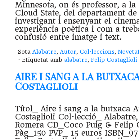
Minnesota, on és professor, a la 
Cloud State, del departament de 
investigant i ensenyant el cine
experiència poètica i com a treba
confusió entre imatge i text.
Sota
Alabatre
,
Autor
,
Col·leccions
,
Noveta
· Etiquetat amb
alabatre
,
Felip Costaglioli
AIRE I SANG A LA BUTXACA
Costaglioli
Títol_ Aire i sang a la butxaca 
Costaglioli Col·lecció_ Alabatre
Romera CD_Coco Puig & Felip C
Pàg_150 PVP_ 15 euros ISBN_9