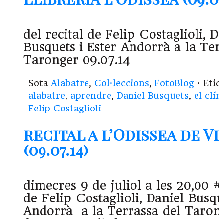
del recital de Felip Costaglioli, D
Busquets i Ester Andorrà a la Te
Taronger 09.07.14
Sota
Alabatre
,
Col·leccions
,
FotoBlog
· Et
alabatre
,
aprendre
,
Daniel Busquets
,
el cl
Felip Costaglioli
recital a l’Odissea de 
(09.07.14)
dimecres 9 de juliol a les 20,00 
de Felip Costaglioli, Daniel Busqu
Andorrà a la Terrassa del Taron