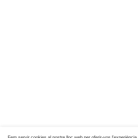
Fem servir cookies al nostre lloc web per oferir-vos l'experiència 