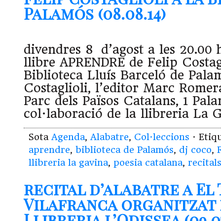
Palamós (08.08.14)
divendres 8 d’agost a les 20.00 
llibre APRENDRE de Felip Costagl
Biblioteca Lluís Barceló de Pal
Costaglioli, l’editor Marc Romer
Parc dels Països Catalans, 1 Pal
col·laboració de la llibreria L
Sota
Agenda
,
Alabatre
,
Col·leccions
· Etiq
aprendre
,
biblioteca de Palamós
,
dj coco
,
llibreria la gavina
,
poesia catalana
,
recital
recital d’alabatre a El
Vilafranca organitzat 
Llibreria l’Odissea (09.07