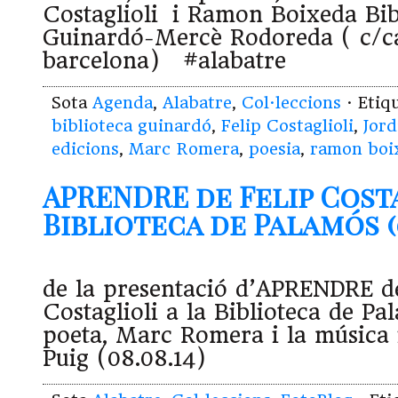
Costaglioli i Ramon Boixeda Bib
Guinardó-Mercè Rodoreda ( c/c
barcelona) #alabatre
Sota
Agenda
,
Alabatre
,
Col·leccions
· Etiq
biblioteca guinardó
,
Felip Costaglioli
,
Jord
edicions
,
Marc Romera
,
poesia
,
ramon boi
APRENDRE de Felip Costa
Biblioteca de Palamós (0
de la presentació d’APRENDRE d
Costaglioli a la Biblioteca de P
poeta, Marc Romera i la música 
Puig (08.08.14)