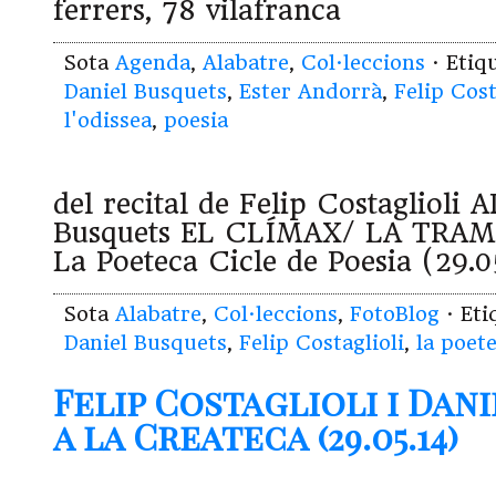
ferrers, 78 vilafranca
Sota
Agenda
,
Alabatre
,
Col·leccions
· Etiq
Daniel Busquets
,
Ester Andorrà
,
Felip Cost
l'odissea
,
poesia
del recital de Felip Costaglioli
Busquets EL CLÍMAX/ LA TRA
La Poeteca Cicle de Poesia (29.
Sota
Alabatre
,
Col·leccions
,
FotoBlog
· Et
Daniel Busquets
,
Felip Costaglioli
,
la poet
Felip Costaglioli i Dan
a la Createca (29.05.14)