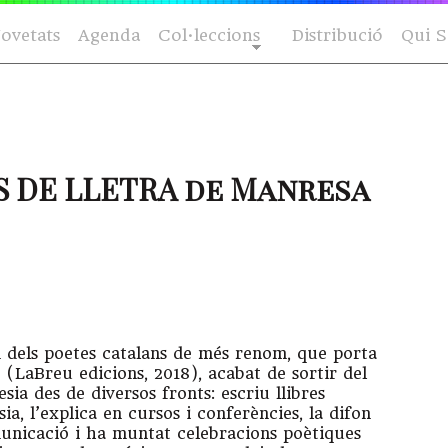
ovetats
Agenda
Col·leccions
Distribució
Qui 
S DE LLETRA de Manresa
n dels poetes catalans de més renom, que porta
a” (LaBreu edicions, 2018), acabat de sortir del
esia des de diversos fronts: escriu llibres
sia, l’explica en cursos i conferències, la difon
unicació i ha muntat celebracions poètiques