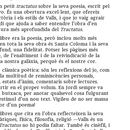
n petit
tractatus
sobre la seva poesia, escrit pel
vo. És una obertura excel·lent, que ofereix
òria i els estils de Valls, i que jo vaig agrair
di que ajuda a saber entendre l’obra d’en
ctura més aprofundida del
Tractatus.
llibre era la poesia, però inclou molts més
en tota la seva obra és Santa Coloma i la seva
nd, una fidelitat. Potser les pàgines més
 de l’enaltiment i de la reivindicació de la
 la nostra galàxia, perquè és el nostre cor.
clàssica poètica: són les reflexions del jo, com
la multitud de reminiscències personals,
 estats d’ànim, comentaris sobre lectures.
rtir en el proper volum. En Jordi sempre va
a butxaca, per anotar qualsevol cosa fulgurant
 estímul d’un nou text. Vigileu de no ser massa
avor d’un poema!
ibres que cita en l’obra reflecteixen la seva
iques, física, filosofia, religió —Valls és un
Tractatus
no hi podia faltar. També és cinèfil, i