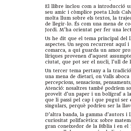
El llibre inclou com a introducció u
seu amic i còmplice poeta Lluís Cal
molta llum sobre els textos, la traject
de llegir-lo. És com una mena de co
Jordi. M’ha orientat per fer una le
Us he dit que el tema principal del 
aspectes. Un segon recurrent aquí i 
comarca, a qui guarda un amor profu
líriques provenen d’aquest assumpte,
ciutat, que pot ser el nucli, l’ull de
Un tercer tema pertany a la tradició 
una mena de dietari, on Valls aboca 
percepcions, sensacions, pensaments,
Atenció: nosaltres també podríem so
proveït d’un paper i un bolígraf a l
que li passi pel cap i que pugui ser
singulars, perquè podríeu ser la ll
D’altra banda, la gamma d’autors i ll
curiositat polifacètica: sobre matemàt
gran coneixedor de la Bíblia i en el