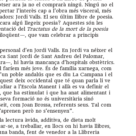
otser ara ja no el comprarà ningú. Ningú no el
spertar l’interès cap a l’obra més visceral, més
dors: Jordi Valls. El seu últim llibre de poesia.
cara algú llegeix poesia? Aquestes són les
entació del
Tractatus de la mort de la poesia
diloqüent—, que vam celebrar a principis
ersonal d’en Jordi Valls. En Jordi va néixer el
nica Sant Jordi de Sant Andreu del Palomar,
ra—, hi havia mancança d’hospitals obstètrics.
el faríem més jove. És de família xarnega, com
 d’un poble andalús que es diu La Campana i el
quest deix occidental que té quan parla li ve
diar a l’Escola Manent i allà es va definir el
s, que ha estimulat i que ha anat alimentant i
seva formació no és universitària sinó
eit, com Joan Brossa, referents seus. Tal com
s’aprenen però no s’ensenyen”.
a lectura àvida, additiva, de dieta molt
ar-se, a treballar, en llocs on hi havia llibres,
una banda, fent de venedor a la Llibreria