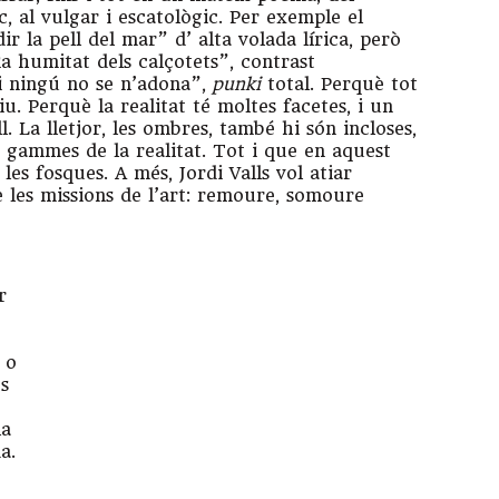
ic, al vulgar i escatològic. Per exemple el
 la pell del mar” d’ alta volada lírica, però
ia humitat dels calçotets”, contrast
 i ningú no se n’adona”,
punki
total. Perquè tot
iu. Perquè la realitat té moltes facetes, i un
. La lletjor, les ombres, també hi són incloses,
s gammes de la realitat. Tot i que en aquest
a les fosques. A més, Jordi Valls vol atiar
e les missions de l’art: remoure, somoure
n
r
e o
es
la
a.