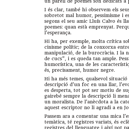
un parell de poemes són dedicats a 
I és clar, també hi observem els seu
sobretot mal humor, pessimisme i esc
segons el seu amic Lluís Calvo és lla
poemes: quan està emprenyat. Perquè
l’esperança.
Hi ha, per exemple, molta crítica so
cinisme polític; de la conxorxa entre
manipulació, de la burocràcia. I la n
de cucs”, i es queda tan ample. Pes
humorística, una de les característi
és, precisament, humor negre.
Hi ha més temes, qualsevol situació
descripció d’un foc en una llar, l’ev
es desperta, tot pot ser motiu de su
gairebé sempre la descripció li mena 
un moralista. De l’anècdota a la ca
aquest escriptor no li agradi a en Jo
Passem ara a comentar una mica l’est
temàtica, té registres variats, és ecl
registres del llenguatge i així pot p