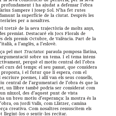
x profundament i ha ajudat a defensar l’obra
rius Sampere i Josep Sol. N’ha fet rutes
 damunt la superfície de la ciutat. Després les
teràries per a nosaltres.
 tretzè de la seva trajectòria de molts anys,
des premiat. Destacaré els Jocs Florals de
és dels premis Octubre, de València. Part de la
italià, a l’anglès, a l’eslovè.
ença pel mot
Tractatus
: paraula pomposa llatina,
a argumentació sobre un tema. I el tema intens
ectivament, perquè el motiu central del l’obra
 el curs del temps: el seu passat, que considera
 proposta, i el futur que li espera, com el
escriure poemes, i allí van els seus consells,
u central de l’argumentari de l’obra és que la
et, un llibre també podria ser considerat com
un nínxol, des d’aquest punt de vista
 ha un breu motiu d’esperança: la mostra és la
obra, on Jordi Valls, com Llàtzer, camina
orça creativa. Com nosaltres ressuscitem els
t llegint-los o sentir-los recitar.