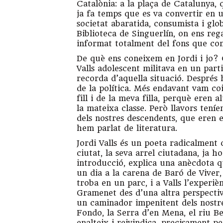
Catalònia: a la plaça de Catalunya, 
ja fa temps que es va convertir en 
societat abaratida, consumista i glo
Biblioteca de Singuerlín, on ens re
informat totalment del fons que conse
De què ens coneixem en Jordi i jo?
Valls adolescent militava en un part
recorda d’aquella situació. Després 
de la política. Més endavant vam coinc
fill i de la meva filla, perquè eren 
la mateixa classe. Però llavors ten
dels nostres descendents, que eren 
hem parlat de literatura.
Jordi Valls és un poeta radicalment
ciutat, la seva arrel ciutadana, ja h
introducció, explica una anècdota q
un dia a la carena de Baró de Viver,
troba en un parc, i a Valls l’exper
Gramenet des d’una altra perspectiva
un caminador impenitent dels nostres
Fondo, la Serra d’en Mena, el riu Be
enalteix i reivindica, precisament pe