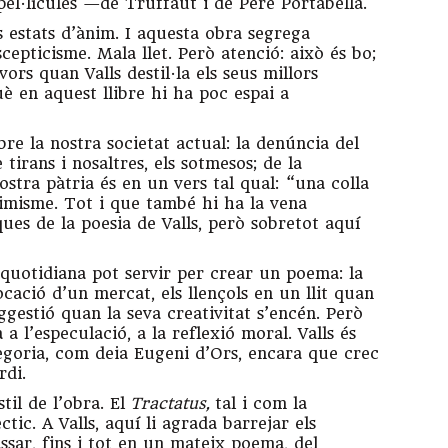
pel·lícules —de Truffaut i de Pere Portabella.
s estats d’ànim. I aquesta obra segrega
epticisme. Mala llet. Però atenció: això és bo;
vors quan Valls destil·la els seus millors
 en aquest llibre hi ha poc espai a
bre la nostra societat actual: la denúncia del
 tirans i nosaltres, els sotmesos; de la
ostra pàtria és en un vers tal qual: “una colla
simisme. Tot i que també hi ha la vena
ques de la poesia de Valls, però sobretot aquí
 quotidiana pot servir per crear un poema: la
ocació d’un mercat, els llençols en un llit quan
ggestió quan la seva creativitat s’encén. Però
a l’especulació, a la reflexió moral. Valls és
tegoria, com deia Eugeni d’Ors, encara que crec
rdi.
il de l’obra. El
Tractatus,
tal i com la
èctic. A Valls, aquí li agrada barrejar els
assar, fins i tot en un mateix poema, del