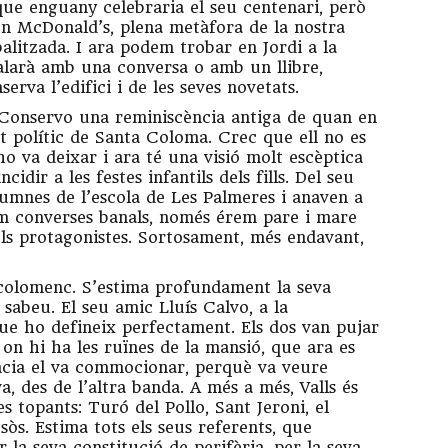
que enguany celebraria el seu centenari, però
un McDonald’s, plena metàfora de la nostra
balitzada. I ara podem trobar en Jordi a la
galarà amb una conversa o amb un llibre,
rva l’edifici i de les seves novetats.
 Conservo una reminiscència antiga de quan en
it polític de Santa Coloma. Crec que ell no es
ho va deixar i ara té una visió molt escèptica
idir a les festes infantils dels fills. Del seu
alumnes de l’escola de Les Palmeres i anaven a
íem converses banals, només érem pare i mare
els protagonistes. Sortosament, més endavant,
 colomenc. S’estima profundament la seva
o sabeu. El seu amic Lluís Calvo, a la
ue ho defineix perfectament. Els dos van pujar
 on hi ha les ruïnes de la mansió, que ara es
iència el va commocionar, perquè va veure
, des de l’altra banda. A més a més, Valls és
 topants: Turó del Pollo, Sant Jeroni, el
sòs. Estima tots els seus referents, que
r la seva constitució de perifèria, per la seva