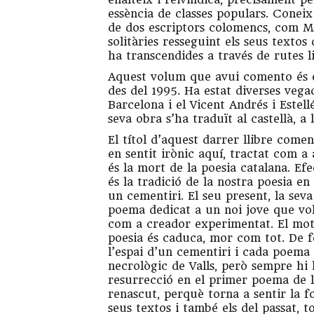
essència de classes populars. Conei
de dos escriptors colomencs, com Mà
solitàries resseguint els seus textos
ha transcendides a través de rutes li
Aquest volum que avui comento és el
des del 1995. Ha estat diverses vega
Barcelona i el Vicent Andrés i Estell
seva obra s’ha traduït al castellà, a l’
El títol d’aquest darrer llibre com
en sentit irònic aquí, tractat com 
és la mort de la poesia catalana. Ef
és la tradició de la nostra poesia en
un cementiri. El seu present, la seva
poema dedicat a un noi jove que vol 
com a creador experimentat. El moti
poesia és caduca, mor com tot. De f
l’espai d’un cementiri i cada poema 
necrològic de Valls, però sempre hi
resurrecció en el primer poema de l’
renascut, perquè torna a sentir la f
seus textos i també els del passat, to