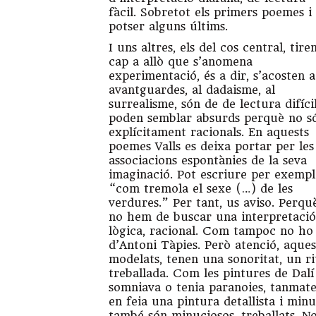
fàcil. Sobretot els primers poemes i
potser alguns últims.
I uns altres, els del cos central, tire
cap a allò que s’anomena
experimentació, és a dir, s’acosten a
avantguardes, al dadaisme, al
surrealisme, són de de lectura difícil
poden semblar absurds perquè no s
explícitament racionals. En aquests
poemes Valls es deixa portar per les
associacions espontànies de la seva
imaginació. Pot escriure per exemp
“com tremola el sexe (…) de les
verdures.” Per tant, us aviso. Perqu
no hem de buscar una interpretaci
lògica, racional. Com tampoc no ho
d’Antoni Tàpies. Però atenció, aques
modelats, tenen una sonoritat, un ri
treballada. Com les pintures de Dalí 
somniava o tenia paranoies, tanmatei
en feia una pintura detallista i minu
també són minuciosos, treballats. N