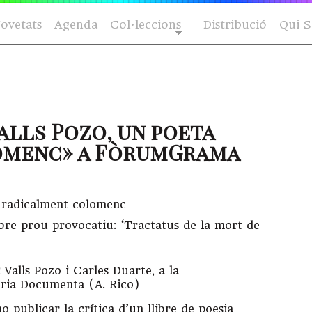
ovetats
Agenda
Col·leccions
Distribució
Qui 
alls Pozo, un poeta
omenc» a FòrumGrama
a radicalment colomenc
bre prou provocatiu: ‘Tractatus de la mort de
i Valls Pozo i Carles Duarte, a la
breria Documenta (A. Rico)
 publicar la crítica d’un llibre de poesia