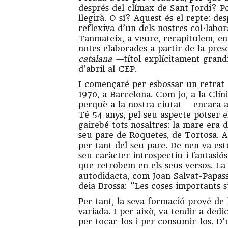
després del clímax de Sant Jordi? P
llegirà. O sí? Aquest és el repte: de
reflexiva d’un dels nostres col·labora
Tanmateix, a veure, recapitulem, en
notes elaborades a partir de la pres
catalana —
títol explícitament gran
d’abril al CEP.
I començaré per esbossar un retrat p
1970, a Barcelona. Com jo, a la Clí
perquè a la nostra ciutat —encara a
Té 54 anys, pel seu aspecte potser 
gairebé tots nosaltres: la mare era
seu pare de Roquetes, de Tortosa. A
per tant del seu pare. De nen va estu
seu caràcter introspectiu i fantasió
que retrobem en els seus versos. La 
autodidacta, com Joan Salvat-Papass
deia Brossa: “Les coses importants 
Per tant, la seva formació prové de l
variada. I per això, va tendir a dedic
per tocar-los i per consumir-los. D’