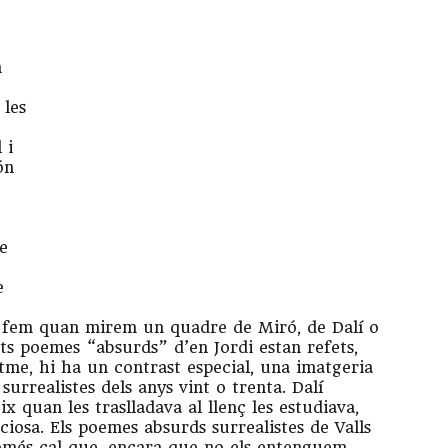
n
 les
 i
ón
le
è
ó
 fem quan mirem un quadre de Miró, de Dalí o
ts poemes “absurds” d’en Jordi estan refets,
tme, hi ha un contrast especial, una imatgeria
surrealistes dels anys vint o trenta. Dalí
x quan les traslladava al llenç les estudiava,
ciosa. Els poemes absurds surrealistes de Valls
omés cal que, encara que no els entenguem,