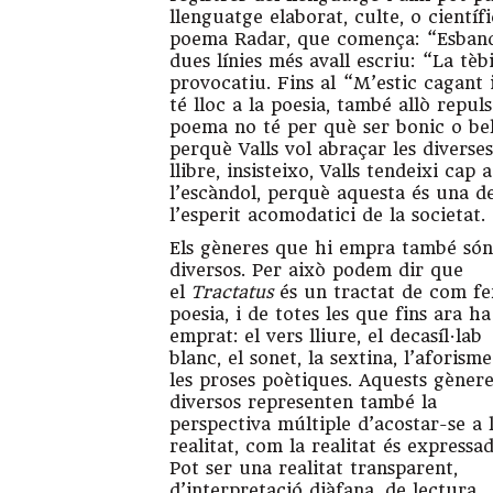
llenguatge elaborat, culte, o científ
poema Radar, que comença: “Esbandir
dues línies més avall escriu: “La tèb
provocatiu. Fins al “M’estic cagant
té lloc a la poesia, també allò repuls
poema no té per què ser bonic o bell
perquè Valls vol abraçar les diverse
llibre, insisteixo, Valls tendeixi cap 
l’escàndol, perquè aquesta és una d
l’esperit acomodatici de la societat.
Els gèneres que hi empra també só
diversos. Per això podem dir que
el
Tractatus
és un tractat de com fe
poesia, i de totes les que fins ara ha
emprat: el vers lliure, el decasíl·lab
blanc, el sonet, la sextina, l’aforism
les proses poètiques. Aquests gèner
diversos representen també la
perspectiva múltiple d’acostar-se a 
realitat, com la realitat és expressad
Pot ser una realitat transparent,
d’interpretació diàfana, de lectura