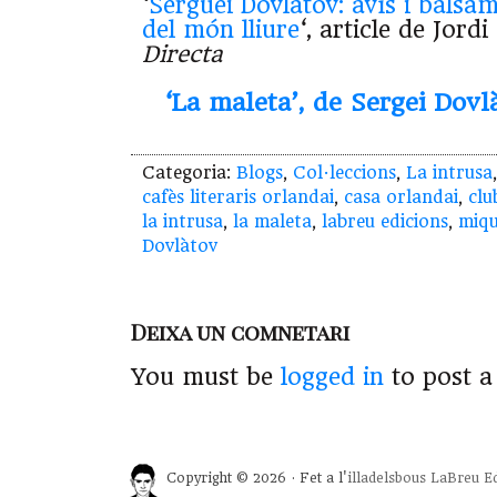
‘
Serguei Dovlàtov: avís i bàlsa
del món lliure
‘, article de Jord
Directa
‘La maleta’, de Sergei Dovl
Categoria:
Blogs
,
Col·leccions
,
La intrusa
cafès literaris orlandai
,
casa orlandai
,
clu
la intrusa
,
la maleta
,
labreu edicions
,
miqu
Dovlàtov
Deixa un comnetari
You must be
logged in
to post 
Copyright © 2026 · Fet a l'
illadelsbous
LaBreu Ed