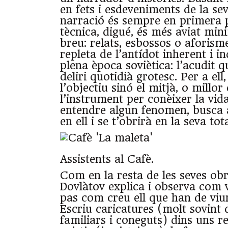
en fets i esdeveniments de la sev
narració és sempre en primera 
tècnica, digué, és més aviat min
breu: relats, esbossos o aforism
repleta de l’antídot inherent i i
plena època soviètica: l’acudit 
deliri quotidià grotesc. Per a el
l’objectiu sinó el mitjà, o millor
l’instrument per conèixer la vida
entendre algun fenomen, busca a
en ell i se t’obrirà en la seva tot
Assistents al Cafè.
Com en la resta de les seves ob
Dovlàtov explica i observa com v
pas com creu ell que han de viure
Escriu caricatures (molt sovint 
familiars i coneguts) dins uns r