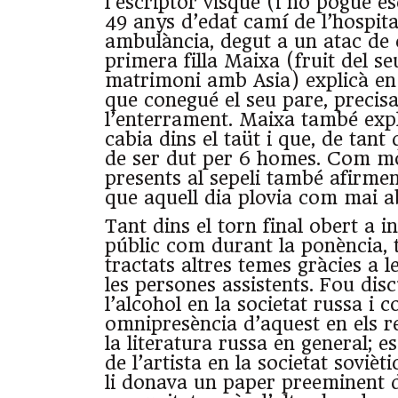
l’escriptor visqué (i no pogué es
49 anys d’edat camí de l’hospita
ambulància, degut a un atac de 
primera filla Maixa (fruit del s
matrimoni amb Asia) explicà e
que conegué el seu pare, precis
l’enterrament. Maixa també exp
cabia dins el taüt i que, de tant
de ser dut per 6 homes. Com mo
presents al sepeli també afirme
que aquell dia plovia com mai ab
Tant dins el torn final obert a i
públic com durant la ponència,
tractats altres temes gràcies a l
les persones assistents. Fou disc
l’alcohol en la societat russa i 
omnipresència d’aquest en els re
la literatura russa en general; e
de l’artista en la societat sovièt
li donava un paper preeminent 