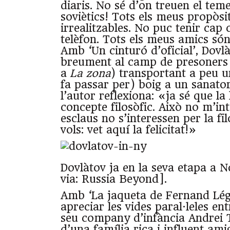
diaris. No sé d’on treuen el teme
soviètics! Tots els meus propòsi
irrealitzables. No puc tenir cap
telèfon. Tots els meus amics só
Amb ‘Un cinturó d’oficial’, Dovl
breument al camp de presoners 
a
La zona
) transportant a peu u
fa passar per) boig a un sanator
l’autor reflexiona: «ja sé que la 
concepte filosòfic. Això no m’in
esclaus no s’interessen per la fi
vols: vet aquí la felicitat!»
Dovlàtov ja en la seva etapa a 
via: Russia Beyond].
Amb ‘La jaqueta de Fernand Léger
apreciar les vides paral·leles entr
seu company d’infància Andrei T
d’una família rica i influent ami