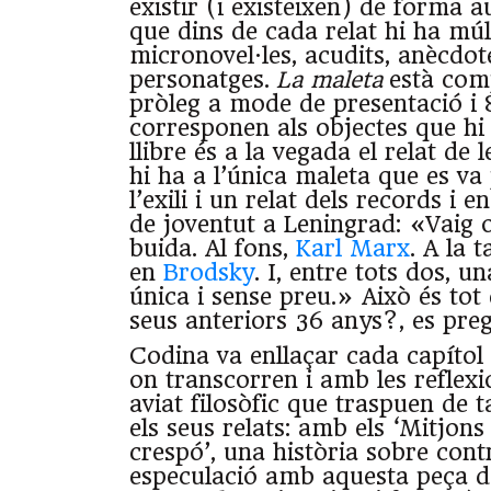
existir (i existeixen) de forma 
que dins de cada relat hi ha múl
micronovel·les, acudits, anècdote
personatges.
La maleta
està com
pròleg a mode de presentació i 
corresponen als objectes que hi 
llibre és a la vegada el relat de 
hi ha a l’única maleta que es v
l’exili i un relat dels records i 
de joventut a Leningrad: «Vaig 
buida. Al fons,
Karl Marx
. A la 
en
Brodsky
. I, entre tots dos, u
única i sense preu.» Això és tot
seus anteriors 36 anys?, es pre
Codina va enllaçar cada capítol
on transcorren i amb les reflex
aviat filosòfic que traspuen de t
els seus relats: amb els ‘Mitjons
crespó’, una història sobre cont
especulació amb aquesta peça d