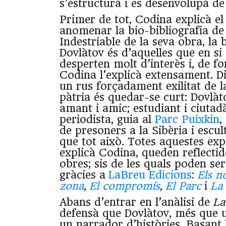
s’estructurà i es desenvolupà de
Primer de tot, Codina explicà e
anomenar la bio-bibliografia de 
Indestriable de la seva obra, la 
Dovlàtov és d’aquelles que en si
desperten molt d’interès i, de f
Codina l’explicà extensament. D
un rus forçadament exilitat de 
pàtria és quedar-se curt: Dovlàtov
amant i amic; estudiant i ciuta
periodista, guia al
Parc Puixkin
,
de presoners a la Sibèria i escul
que tot això. Totes aquestes exp
explicà Codina, queden reflectid
obres; sis de les quals poden ser 
gràcies a
LaBreu Edicions
:
Els n
zona
,
El compromís
,
El Parc
i
La
Abans d’entrar en l’anàlisi de
La
defensà que Dovlàtov, més que u
un narrador d’històries. Basant l