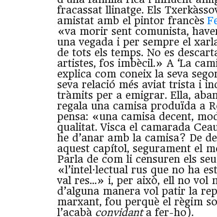
fracassat llinatge. Els Txerkàss
amistat amb el pintor francès
F
«va morir sent comunista, have
una vegada i per sempre el xar
de tots els temps. No es descar
artistes, fos imbècil.» A ‘La cam
explica com coneix la seva sego
seva relació més aviat trista i in
tràmits per a emigrar. Ella, aba
regala una camisa produïda a Ro
pensa: «una camisa decent, mod
qualitat. Visca el camarada Cea
he d’anar amb la camisa? De de
aquest capítol, segurament el m
Parla de com li censuren els seus
«l’intel·lectual rus que no ha es
val res…» i, per això, ell no vol
d’alguna manera vol patir la rep
marxant, fou perquè el règim so
l’acabà
convidant
a fer-ho).