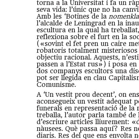
torna a la Universitat i fa un rà
seva vida: l’únic que no ha canvi
Amb les ‘Botines de la
nomenkla
l’alcalde de Leningrad en la ina
escultura en la qual ha treballat
reflexiona sobre el furt en la so
(«sovint el fet pren un caire met
robatoris totalment misteriosos 
objectiu racional. Aquests, n’es
passen a l’Estat rus») i posa en
dos companys escultors una dis
pot ser llegida en clau Capitalis
Comunisme.
A ‘Un vestit prou decent’, on en
aconsegueix un vestit adequat pe
funerals en representació de la 
treballa, l’autor parla també de l
d’escriure articles lliurement: «
nàusees. Què passa aquí? Res no
diaris. Res del que ens envolta n