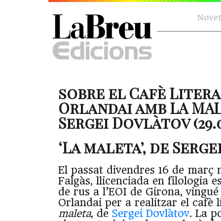
Novet
sobre el Cafè Litera
Orlandai amb LA MA
Sergei Dovlàtov (29.0
‘La maleta’, de Serg
El passat divendres 16 de març 
Falgàs, llicenciada en filologia e
de rus a l’EOI de Girona, vingué
Orlandai per a realitzar el cafè 
maleta
, de
Sergei Dovlàtov
. La p