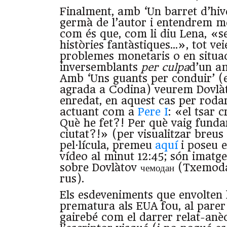
Finalment, amb ‘Un barret d’hiv
germà de l’autor i entendrem m
com és que, com li diu Lena, «
històries fantàstiques…», tot ve
problemes monetaris o en situa
inversemblants
per culpa
d’un am
Amb ‘Uns guants per conduir’ (e
agrada a Codina) veurem Dovlàt
enredat, en aquest cas per rodar
actuant com a
Pere I
: «el tsar c
Què he fet?! Per què vaig funda
ciutat?!» (per visualitzar breus
pel·lícula, premeu
aquí
i poseu 
vídeo al minut 12:45; són imatg
sobre Dovlàtov чемодан (Txemoda
rus).
Els esdeveniments que envolten 
prematura als EUA fou, al parer
gairebé com el darrer relat-anè