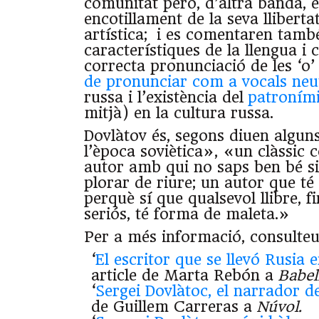
comunitat però, d’altra banda,
encotillament de la seva lliberta
artística; i es comentaren també
característiques de la llengua i c
correcta pronunciació de les ‘o’
de pronunciar com a vocals neu
russa i l’existència del
patroním
mitjà) en la cultura russa.
Dovlàtov és, segons diuen alguns
l’època soviètica», «un clàssic
autor amb qui no saps ben bé si 
plorar de riure; un autor que té
perquè sí que qualsevol llibre, f
seriós, té forma de maleta.»
Per a més informació, consulteu
‘
El escritor que se llevó Rusia
article de Marta Rebón a
Babeli
‘
Sergei Dovlàtoc, el narrador d
de Guillem Carreras a
Núvol.