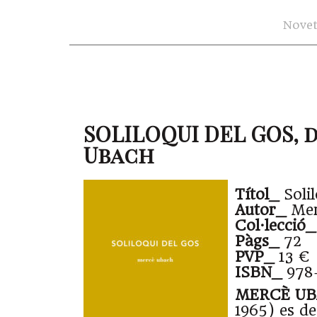
Novet
SOLILOQUI DEL GOS, 
Ubach
Títol_
Solil
Autor_
Mer
Col·lecció_
Pàgs_
72
PVP_
13 €
ISBN_
978
MERCÈ U
1965) es de