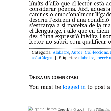
límits d’allò que el lector està 
considerar poema. Així, aquesta
canines o emocionalment lligade
descriu l’extrem d’una condici
s’estranya a si mateixa de la m
el llenguatge, i allò que en die
des d’una expressió inèdita i so
lector no sabrà com qualificar o 
Categoria:
Alabatre
,
Autor
,
Col·leccions
,
✭Catàleg✭
| Etiquetes:
alabatre
,
mercè 
Deixa un comnetari
You must be
logged in
to post 
Copyright © 2026 · Fet a l'
illadels