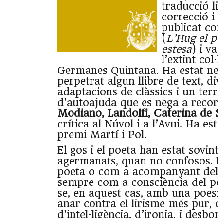
traducció li
correcció i 
publicat co
(
L’Hug el 
estesa
) i v
l’extint col
Germanes Quintana. Ha estat neg
perpetrat algun llibre de text, d
adaptacions de clàssics i un terri
d’autoajuda que es nega a recor
Modiano, Landolfi, Caterina de 
crítica al Núvol i a l’Avui. Ha e
premi Martí i Pol.
El gos i el poeta han estat sovi
agermanats, quan no confosos. 
poeta o com a acompanyant del
sempre com a consciència del p
se, en aquest cas, amb una poes
anar contra el lirisme més pur,
d’intel·ligència, d’ironia, i desbo