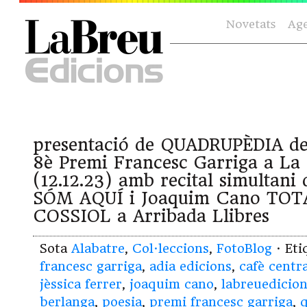
Novetats
Ag
presentació de QUADRUPÈDIA de
8è Premi Francesc Garriga a La
(12.12.23) amb recital simultani 
SÓM AQUÍ i Joaquim Cano TOT
COSSIOL a Arribada Llibres
Sota
Alabatre
,
Col·leccions
,
FotoBlog
· Et
francesc garriga
,
adia edicions
,
cafè centra
jèssica ferrer
,
joaquim cano
,
labreuedicio
berlanga
,
poesia
,
premi francesc garriga
,