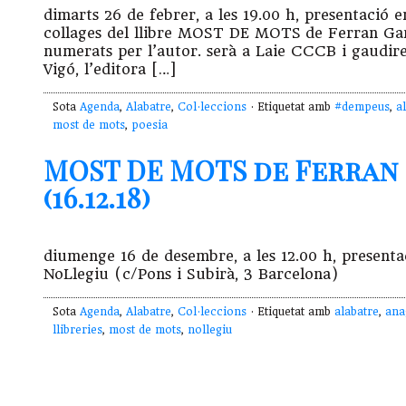
dimarts 26 de febrer, a les 19.00 h, presentació e
collages del llibre MOST DE MOTS de Ferran Garci
numerats per l’autor. serà a Laie CCCB i gaudire
Vigó, l’editora […]
Sota
Agenda
,
Alabatre
,
Col·leccions
· Etiquetat amb
#dempeus
,
a
most de mots
,
poesia
MOST DE MOTS de Ferran 
(16.12.18)
diumenge 16 de desembre, a les 12.00 h, presen
NoLlegiu (c/Pons i Subirà, 3 Barcelona)
Sota
Agenda
,
Alabatre
,
Col·leccions
· Etiquetat amb
alabatre
,
ana
llibreries
,
most de mots
,
nollegiu