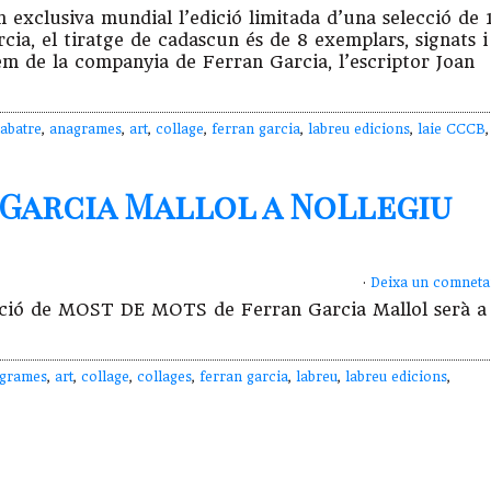
n exclusiva mundial l’edició limitada d’una selecció de 
a, el tiratge de cadascun és de 8 exemplars, signats i
m de la companyia de Ferran Garcia, l’escriptor Joan
labatre
,
anagrames
,
art
,
collage
,
ferran garcia
,
labreu edicions
,
laie CCCB
,
Garcia Mallol a NoLlegiu
·
Deixa un comneta
tació de MOST DE MOTS de Ferran Garcia Mallol serà a
grames
,
art
,
collage
,
collages
,
ferran garcia
,
labreu
,
labreu edicions
,