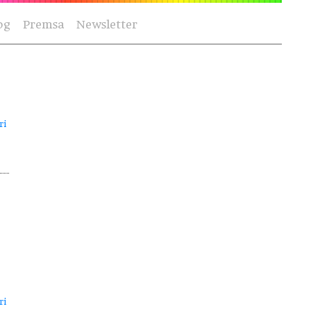
og
Premsa
Newsletter
ri
ri