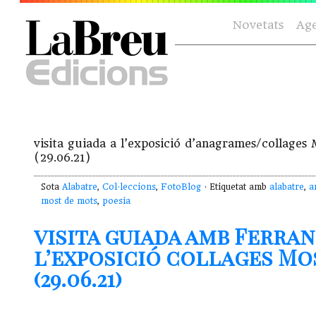
Novetats
Ag
visita guiada a l’exposició d’anagrames/collag
(29.06.21)
Sota
Alabatre
,
Col·leccions
,
FotoBlog
· Etiquetat amb
alabatre
,
a
most de mots
,
poesia
visita guiada amb Ferran
l’exposició collages Mo
(29.06.21)