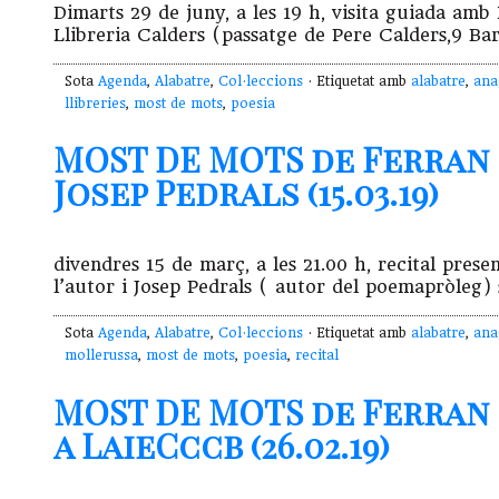
Dimarts 29 de juny, a les 19 h, visita guiada amb
Llibreria Calders (passatge de Pere Calders,9 Bar
Sota
Agenda
,
Alabatre
,
Col·leccions
· Etiquetat amb
alabatre
,
ana
llibreries
,
most de mots
,
poesia
MOST DE MOTS de Ferran 
Josep Pedrals (15.03.19)
divendres 15 de març, a les 21.00 h, recital pr
l’autor i Josep Pedrals ( autor del poemapròleg)
Sota
Agenda
,
Alabatre
,
Col·leccions
· Etiquetat amb
alabatre
,
ana
mollerussa
,
most de mots
,
poesia
,
recital
MOST DE MOTS de Ferran
a LaieCccb (26.02.19)