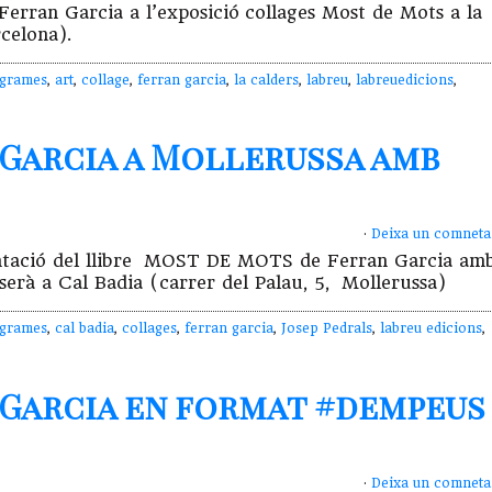
 Ferran Garcia a l’exposició collages Most de Mots a la
celona).
grames
,
art
,
collage
,
ferran garcia
,
la calders
,
labreu
,
labreuedicions
,
Garcia a Mollerussa amb
·
Deixa un comneta
esentació del llibre MOST DE MOTS de Ferran Garcia am
 serà a Cal Badia (carrer del Palau, 5, Mollerussa)
grames
,
cal badia
,
collages
,
ferran garcia
,
Josep Pedrals
,
labreu edicions
,
 Garcia en format #dempeus
·
Deixa un comneta