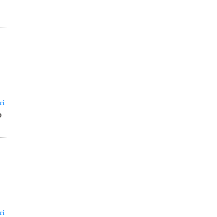
ri
b
ri