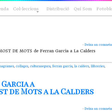
enda
Col·leccions
Distribució
Qui Som
Fotobl
·
Deixa un comneta
es MOST DE MOTS de Ferran Garcia a La Calders
nagrames
,
collages
,
culturasegura
,
ferran garcia
,
la calders
,
llibreries
,
 Garcia a
st de Mots a la Calders
·
Deixa un comneta