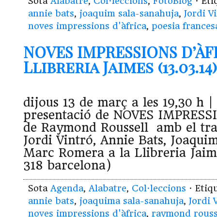
Sota
Alabatre
,
Col·leccions
,
FotoBlog
· Et
annie bats
,
joaquim sala-sanahuja
,
Jordi V
noves impressions d'àfrica
,
poesia frances
NOVES IMPRESSIONS D’ÀFR
Llibreria Jaimes (13.03.14)
dijous 13 de març a les 19,30 h
presentació de NOVES IMPRESS
de Raymond Roussell amb el tra
Jordi Vintró, Annie Bats, Joaqui
Marc Romera a la Llibreria Jaime
318 barcelona)
Sota
Agenda
,
Alabatre
,
Col·leccions
· Etiq
annie bats
,
joaquima sala-sanahuja
,
Jordi 
noves impressions d'àfrica
,
raymond rouss