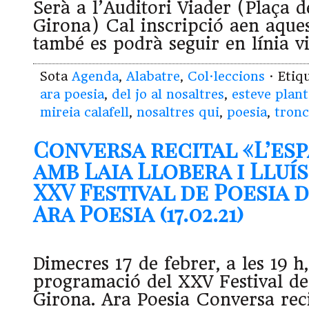
Serà a l’Auditori Viader (Plaça d
Girona) Cal inscripció aen aques
també es podrà seguir en línia v
Sota
Agenda
,
Alabatre
,
Col·leccions
· Etiq
ara poesia
,
del jo al nosaltres
,
esteve plan
mireia calafell
,
nosaltres qui
,
poesia
,
tronc
Conversa recital «L’esp
amb Laia Llobera i Lluí
XXV Festival de Poesia 
Ara Poesia (17.02.21)
Dimecres 17 de febrer, a les 19 h,
programació del XXV Festival de
Girona. Ara Poesia Conversa reci