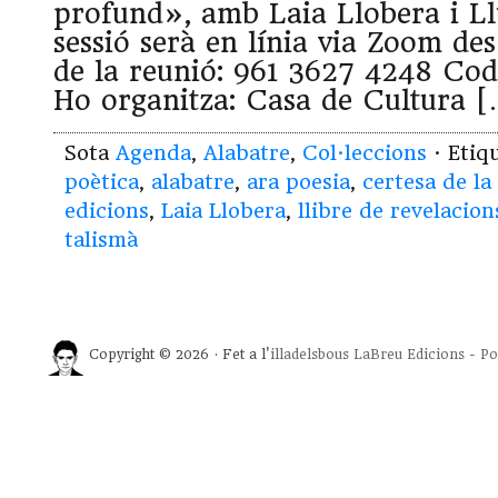
profund», amb Laia Llobera i Ll
sessió serà en línia via Zoom des 
de la reunió: 961 3627 4248 Cod
Ho organitza: Casa de Cultura [
Sota
Agenda
,
Alabatre
,
Col·leccions
· Etiq
poètica
,
alabatre
,
ara poesia
,
certesa de la
edicions
,
Laia Llobera
,
llibre de revelacion
talismà
Copyright © 2026 · Fet a l'
illadelsbous
LaBreu Edicions
-
Po