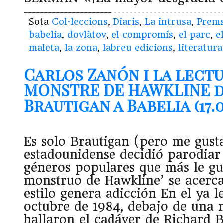
Sota
Col·leccions
,
Diaris
,
La intrusa
,
Prem
babelia
,
dovlàtov
,
el compromís
,
el parc
,
e
maleta
,
la zona
,
labreu edicions
,
literatura
Carlos Zanón i la lectu
MONSTRE DE HAWKLINE d
Brautigan a Babelia (17.01
Es solo Brautigan (pero me gusta
estadounidense decidió parodiar 
géneros populares que más le gus
monstruo de Hawkline’ se acerca 
estilo genera adicción En el ya 
octubre de 1984, debajo de una
hallaron el cadáver de Richard B