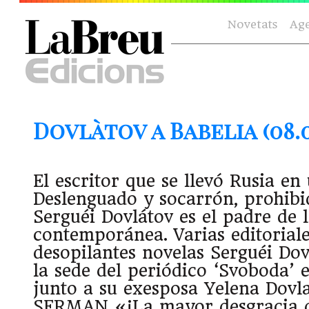
Novetats
Ag
Dovlàtov a Babelia (08.07
El escritor que se llevó Rusia en
Deslenguado y socarrón, prohibid
Serguéi Dovlátov es el padre de 
contemporánea. Varias editoriale
desopilantes novelas Serguéi Dov
la sede del periódico ‘Svoboda’ e
junto a su exesposa Yelena Dov
SERMAN «¡La mayor desgracia 