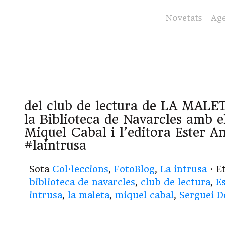
Novetats
Ag
del club de lectura de LA MALE
la Biblioteca de Navarcles amb e
Miquel Cabal i l’editora Ester A
#laintrusa
Sota
Col·leccions
,
FotoBlog
,
La intrusa
· E
biblioteca de navarcles
,
club de lectura
,
E
intrusa
,
la maleta
,
miquel cabal
,
Serguei D