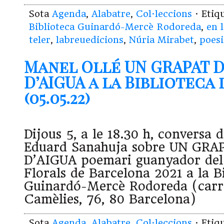
Sota
Agenda
,
Alabatre
,
Col·leccions
· Etiq
Biblioteca Guinardó-Mercè Rodoreda
,
en l
teler
,
labreuedicions
,
Núria Mirabet
,
poesi
Manel Ollé UN GRAPAT 
D’AIGUA a la Biblioteca
(05.05.22)
Dijous 5, a le 18.30 h, conversa
Eduard Sanahuja sobre UN GRA
D’AIGUA poemari guanyador del 
Florals de Barcelona 2021 a la B
Guinardó-Mercè Rodoreda (carre
Camèlies, 76, 80 Barcelona)
Sota
Agenda
,
Alabatre
,
Col·leccions
· Etiq