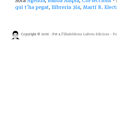
Sota
Agenda
,
Banda Ampla
,
Col·leccions
· 
qui t'ha pegat
,
llibreria 3i4
,
Martí R. Elect
Copyright © 2026 · Fet a l'
illadelsbous
LaBreu Edicions
-
Po