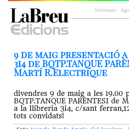
Novetats
Ag
9 de maig presentació a
3i4 de BQTP.TANQUE PARÈ
Martí R.Electrique
divendres 9 de maig a les 19.00
BQTP.TANQUE PARÈNTESI de Mar
a la llibreria 3i4, c/sant ferran,
tots convidats!