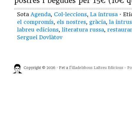
postres i begudes per 15€ (10€ q
Sota
Agenda
,
Col·leccions
,
La intrusa
· Et
el compromís
,
els nostres
,
gràcia
,
la intru
labreu edicions
,
literatura russa
,
restaura
Serguei Dovlàtov
Copyright © 2026 · Fet a l'
illadelsbous
LaBreu Edicions
-
Po