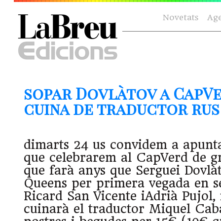
Novetats
Ag
sopar Dovlàtov a CapV
cuina de traductor rus (
dimarts 24 us convidem a apunta
que celebrarem al CapVerd de gr
que farà anys que Serguei Dovlàt
Queens per primera vegada en s
Ricard San Vicente iAdrià Pujol, 
cuinarà el traductor Miquel Cabal