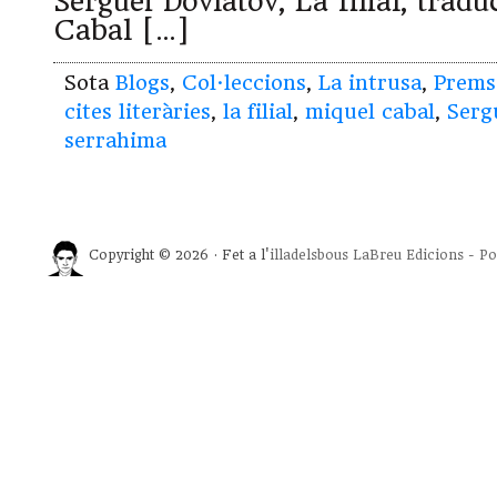
Serguei Dovlàtov, La filial, trad
Cabal […]
Sota
Blogs
,
Col·leccions
,
La intrusa
,
Prems
cites literàries
,
la filial
,
miquel cabal
,
Serg
serrahima
Copyright © 2026 · Fet a l'
illadelsbous
LaBreu Edicions
-
Po