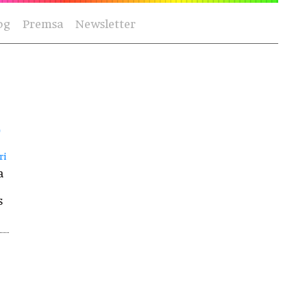
og
Premsa
Newsletter
)
ri
a
s