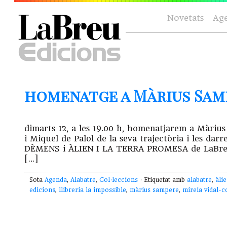
Novetats
Ag
homenatge a Màrius Sampe
dimarts 12, a les 19.00 h, homenatjarem a Màri
i Miquel de Palol de la seva trajectòria i les da
DÈMENS i ÀLIEN I LA TERRA PROMESA de LaBreu , 
[…]
Sota
Agenda
,
Alabatre
,
Col·leccions
· Etiquetat amb
alabatre
,
àli
edicions
,
llibreria la impossible
,
màrius sampere
,
mireia vidal-c