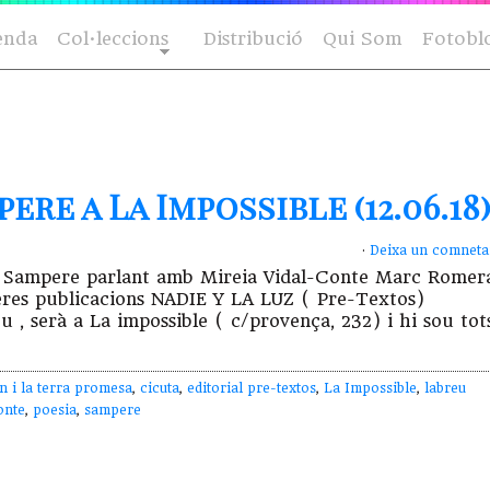
enda
Col·leccions
Distribució
Qui Som
Fotobl
re a La Impossible (12.06.18
·
Deixa un comneta
us Sampere parlant amb Mireia Vidal-Conte Marc Romer
rreres publicacions NADIE Y LA LUZ ( Pre-Textos)
serà a La impossible ( c/provença, 232) i hi sou tot
en i la terra promesa
,
cicuta
,
editorial pre-textos
,
La Impossible
,
labreu
onte
,
poesia
,
sampere