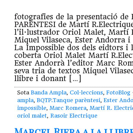
fotografies de la presentació 
PARÈNTESI de Martí R.Electriqu
l’il·lustrador Oriol Malet, Martí 
Miquel Vilaseca, Ester Andorra 
La Impossible dos dels eidtors i l
coberta Oriol Malet Martí R.Elect
Ester Andorrà l’editor Marc Rome
seva tria de textos Miquel Vilase
llibre i donant […]
Sota
Banda Ampla
,
Col·leccions
,
FotoBlog
ampla
,
BQTP.Tanque parèntesi
,
Ester And
impossible
,
Marc Romera
,
Martí R. Electr
oriol malet
,
Rasoir Electrique
Marcel Riera a la llibr