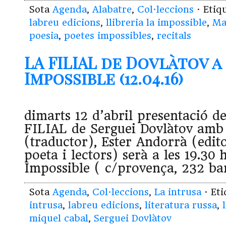
Sota
Agenda
,
Alabatre
,
Col·leccions
· Etiq
labreu edicions
,
llibreria la impossible
,
Ma
poesia
,
poetes impossibles
,
recitals
LA FILIAL de Dovlàtov a
Impossible (12.04.16)
dimarts 12 d’abril presentació d
FILIAL de Serguei Dovlàtov amb
(traductor), Ester Andorrà (edito
poeta i lectors) serà a les 19.30 
Impossible ( c/provença, 232 b
Sota
Agenda
,
Col·leccions
,
La intrusa
· Et
intrusa
,
labreu edicions
,
literatura russa
,
miquel cabal
,
Serguei Dovlàtov