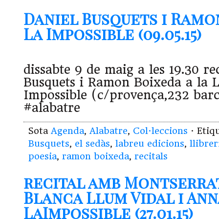
Daniel Busquets i Ramo
La Impossible (09.05.15)
dissabte 9 de maig a les 19.30 re
Busquets i Ramon Boixeda a la L
Impossible (c/provença,232 bar
#alabatre
Sota
Agenda
,
Alabatre
,
Col·leccions
· Etiq
Busquets
,
el sedàs
,
labreu edicions
,
llibre
poesia
,
ramon boixeda
,
recitals
recital amb Montserra
Blanca Llum Vidal i Ann
LaImpossible (27.01.15)