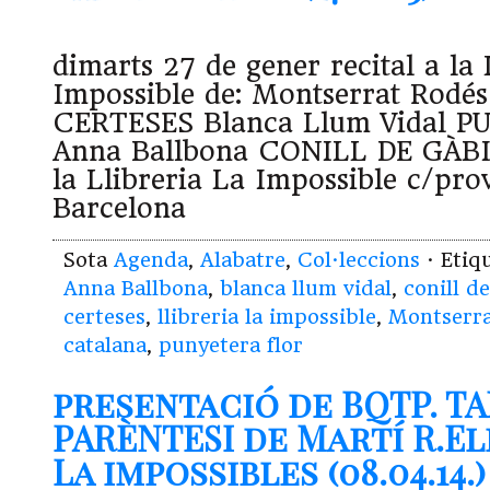
dimarts 27 de gener recital a la 
Impossible de: Montserrat Rodé
CERTESES Blanca Llum Vidal 
Anna Ballbona CONILL DE GÀBIA 
la Llibreria La Impossible c/pro
Barcelona
Sota
Agenda
,
Alabatre
,
Col·leccions
· Etiq
Anna Ballbona
,
blanca llum vidal
,
conill d
certeses
,
llibreria la impossible
,
Montserr
catalana
,
punyetera flor
presentació de BQTP. T
PARÈNTESI de Martí R.El
La impossibles (08.04.14.)