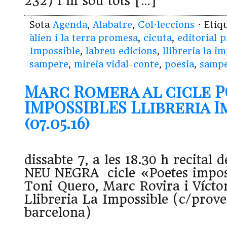
232) i hi sou tots […]
Sota
Agenda
,
Alabatre
,
Col·leccions
· Etiq
àlien i la terra promesa
,
cicuta
,
editorial 
Impossible
,
labreu edicions
,
llibreria la i
sampere
,
mireia vidal-conte
,
poesia
,
samp
Marc Romera al cicle 
IMPOSSIBLES Llibreria I
(07.05.16)
dissabte 7, a les 18.30 h recita
NEU NEGRA cicle «Poetes impos
Toni Quero, Marc Rovira i Vícto
Llibreria La Impossible (c/prov
barcelona)