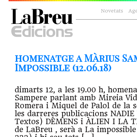
Novetats
Ag
homenatge a Màrius Sam
Impossible (12.06.18)
dimarts 12, a les 19.00 h, homen
Sampere parlant amb Mireia Vi
Romera i Miquel de Palol de la se
les darreres publicacions NADIE
Textos) DÈMENS i ÀLIEN I LA
de LaBreu , serà a La impossible