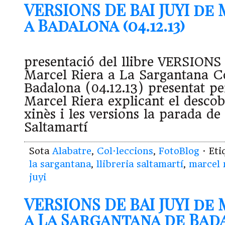
VERSIONS DE BAI JUYI de
a Badalona (04.12.13)
presentació del llibre VERSIONS
Marcel Riera a La Sargantana C
Badalona (04.12.13) presentat p
Marcel Riera explicant el desco
xinès i les versions la parada de 
Saltamartí
Sota
Alabatre
,
Col·leccions
,
FotoBlog
· Et
la sargantana
,
llibreria saltamartí
,
marcel 
juyi
VERSIONS DE BAI JUYI de
a La Sargantana de Bad