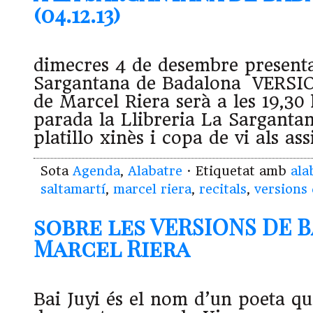
(04.12.13)
dimecres 4 de desembre present
Sargantana de Badalona VERSI
de Marcel Riera serà a les 19,30 
parada la Llibreria La Sargantan
platillo xinès i copa de vi als ass
Sota
Agenda
,
Alabatre
· Etiquetat amb
ala
saltamartí
,
marcel riera
,
recitals
,
versions 
sobre les VERSIONS DE BA
Marcel Riera
Bai Juyi és el nom d’un poeta qu