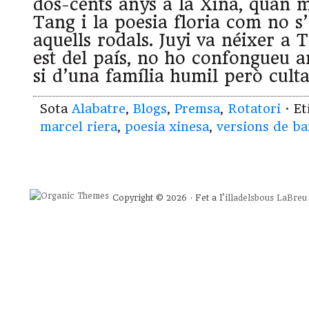
dos-cents anys a la Xina, quan m
Tang i la poesia floria com no s’
aquells rodals. Juyi va néixer a
est del país, no ho confongueu 
si d’una família humil però cult
Sota
Alabatre
,
Blogs
,
Premsa
,
Rotatori
· E
marcel riera
,
poesia xinesa
,
versions de bai
Copyright © 2026 · Fet a l'
illadelsbous
LaBreu 