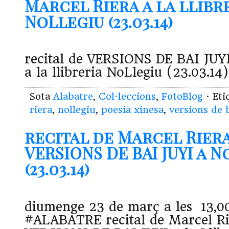
Marcel Riera a la llibr
NoLlegiu (23.03.14)
recital de VERSIONS DE BAI JUY
a la llibreria NoLlegiu (23.03.14)
Sota
Alabatre
,
Col·leccions
,
FotoBlog
· Et
riera
,
nollegiu
,
poesia xinesa
,
versions de b
recital de Marcel Rier
VERSIONS DE BAI JUYI a 
(23.03.14)
diumenge 23 de març a les 13,00
#ALABATRE recital de Marcel R