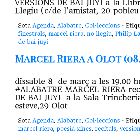
VERSIONS DE BAI JUYI a la Llib
Llegiu (c/de l’amistat, 20 poble
Sota
Agenda
,
Alabatre
,
Col·leccions
· Etiq
finestrals
,
marcel riera
,
no llegiu
,
Philip L
de bai juyi
Marcel Riera a Olot (08.
dissabte 8 de març a les 19.00 h
#ALABATRE MARCEL RIERA reci
DE BAI JUYI a la Sala Trincheria
esteve,29 Olot
Sota
Agenda
,
Alabatre
,
Col·leccions
· Etiq
marcel riera
,
poesia xines
,
recitals
,
version