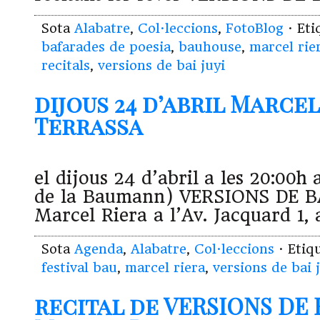
Sota
Alabatre
,
Col·leccions
,
FotoBlog
· Et
bafarades de poesia
,
bauhouse
,
marcel rie
recitals
,
versions de bai juyi
dijous 24 d’abril Marcel
Terrassa
el dijous 24 d’abril a les 20:00h
de la Baumann) VERSIONS DE BA
Marcel Riera a l’Av. Jacquard 1, 
Sota
Agenda
,
Alabatre
,
Col·leccions
· Etiq
festival bau
,
marcel riera
,
versions de bai 
recital de VERSIONS DE B