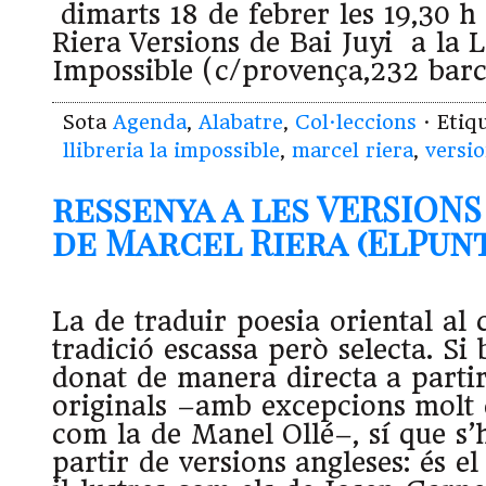
dimarts 18 de febrer les 19,30 h
Riera Versions de Bai Juyi a la L
Impossible (c/provença,232 ba
Sota
Agenda
,
Alabatre
,
Col·leccions
· Etiq
llibreria la impossible
,
marcel riera
,
versio
ressenya a les VERSIONS 
de Marcel Riera (ElPuntA
La de traduir poesia oriental al 
tradició escassa però selecta. Si
donat de manera directa a partir
originals –amb excepcions molt 
com la de Manel Ollé–, sí que s’
partir de versions angleses: és e