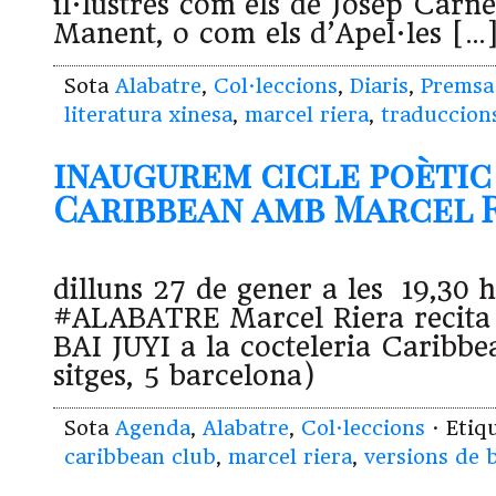
il·lustres com els de Josep Carn
Manent, o com els d’Apel·les […
Sota
Alabatre
,
Col·leccions
,
Diaris
,
Premsa
literatura xinesa
,
marcel riera
,
traduccion
inaugurem cicle poètic
Caribbean amb Marcel Rie
dilluns 27 de gener a les 19,30 h
#ALABATRE Marcel Riera recit
BAI JUYI a la cocteleria Caribbe
sitges, 5 barcelona)
Sota
Agenda
,
Alabatre
,
Col·leccions
· Etiq
caribbean club
,
marcel riera
,
versions de b