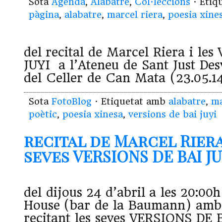
Sota
Agenda
,
Alabatre
,
Col·leccions
· Etiq
pàgina
,
alabatre
,
marcel riera
,
poesia xine
del recital de Marcel Riera i le
JUYI a l’Ateneu de Sant Just Des
del Celler de Can Mata (23.05
Sota
FotoBlog
· Etiquetat amb
alabatre
,
ma
poètic
,
poesia xinesa
,
versions de bai juyi
recital de Marcel Rier
seves VERSIONS DE BAI JUYI
del dijous 24 d’abril a les 20:00h
House (bar de la Baumann) amb
recitant les seves VERSIONS DE 