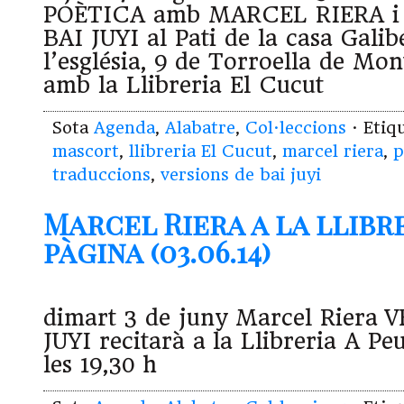
POÈTICA amb MARCEL RIERA i
BAI JUYI al Pati de la casa Gali
l’església, 9 de Torroella de Mon
amb la Llibreria El Cucut
Sota
Agenda
,
Alabatre
,
Col·leccions
· Etiq
mascort
,
llibreria El Cucut
,
marcel riera
,
p
traduccions
,
versions de bai juyi
Marcel Riera a la llibre
pàgina (03.06.14)
dimart 3 de juny Marcel Riera 
JUYI recitarà a la Llibreria A Pe
les 19,30 h