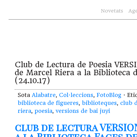
Novetats
Ag
Club de Lectura de Poesia VERS
de Marcel Riera a la Biblioteca 
(24.10.17)
Sota
Alabatre
,
Col·leccions
,
FotoBlog
· Et
biblioteca de figueres
,
biblioteques
,
club 
riera
,
poesia
,
versions de bai juyi
club de lectura VERSION
a la Biblioteca Fages d