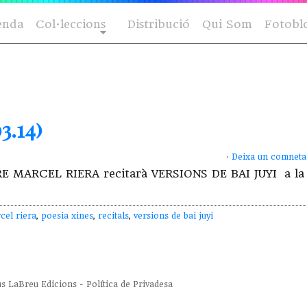
enda
Col·leccions
Distribució
Qui Som
Fotobl
3.14)
·
Deixa un comneta
TRE MARCEL RIERA recitarà VERSIONS DE BAI JUYI a la
cel riera
,
poesia xines
,
recitals
,
versions de bai juyi
us
LaBreu Edicions
-
Política de Privadesa