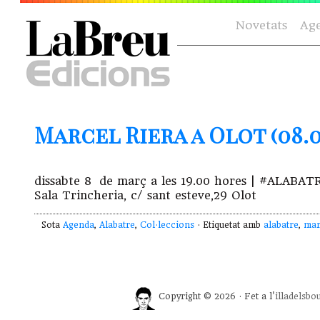
Novetats
Ag
Marcel Riera a Olot (08.0
dissabte 8 de març a les 19.00 hores | #ALABA
Sala Trincheria, c/ sant esteve,29 Olot
Sota
Agenda
,
Alabatre
,
Col·leccions
· Etiquetat amb
alabatre
,
mar
Copyright © 2026 · Fet a l'
illadelsbo