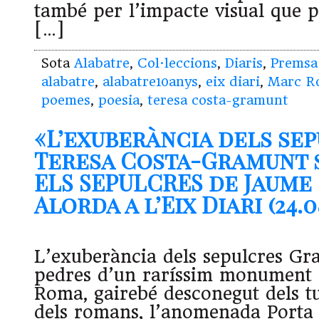
també per l’impacte visual que 
[…]
Sota
Alabatre
,
Col·leccions
,
Diaris
,
Premsa
alabatre
,
alabatre10anys
,
eix diari
,
Marc R
poemes
,
poesia
,
teresa costa-gramunt
«L’exuberància dels sep
Teresa Costa-Gramunt 
ELS SEPULCRES de Jaume
Alorda a l’Eix Diari (24.08
L’exuberància dels sepulcres Gr
pedres d’un raríssim monument 
Roma, gairebé desconegut dels tur
dels romans, l’anomenada Porta