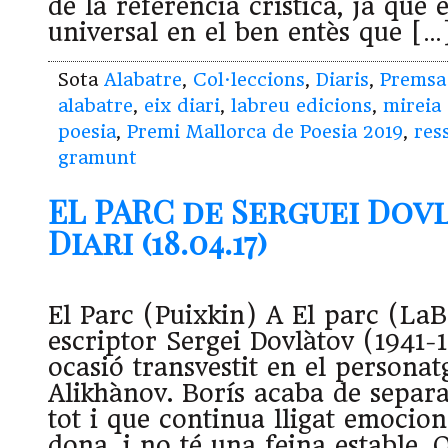
de la referència crística, ja que 
universal en el ben entès que […
Sota
Alabatre
,
Col·leccions
,
Diaris
,
Premsa
alabatre
,
eix diari
,
labreu edicions
,
mireia 
poesia
,
Premi Mallorca de Poesia 2019
,
res
gramunt
EL PARC de Serguei Dovl
Diari (18.04.17)
El Parc (Puixkin) A El parc (La
escriptor Sergei Dovlàtov (1941-
ocasió transvestit en el personat
Alikhànov. Borís acaba de separ
tot i que continua lligat emocio
dona, i no té una feina estable. 