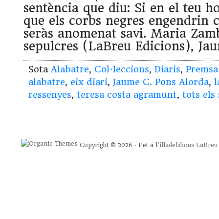
sentència que diu: Si en el teu h
que els corbs negres engendrin 
seràs anomenat savi. Maria Zam
sepulcres (LaBreu Edicions), Ja
Sota
Alabatre
,
Col·leccions
,
Diaris
,
Premsa
alabatre
,
eix diari
,
Jaume C. Pons Alorda
,
l
ressenyes
,
teresa costa agramunt
,
tots els
Copyright © 2026 · Fet a l'
illadelsbous
LaBreu 