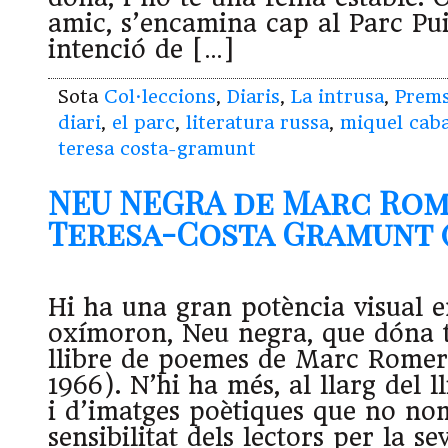
amic, s’encamina cap al Parc Pu
intenció de […]
Sota
Col·leccions
,
Diaris
,
La intrusa
,
Prem
diari
,
el parc
,
literatura russa
,
miquel caba
teresa costa-gramunt
NEU NEGRA de Marc Rom
Teresa-Costa Gramunt (25
Hi ha una gran potència visual e
oxímoron, Neu negra, que dóna tí
llibre de poemes de Marc Romer
1966). N’hi ha més, al llarg del 
i d’imatges poètiques que no no
sensibilitat dels lectors per la se