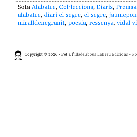
Sota
Alabatre
,
Col·leccions
,
Diaris
,
Premsa
alabatre
,
diari el segre
,
el segre
,
jaumepon
miralldenegranit
,
poesia
,
ressenya
,
vidal v
Copyright © 2026 · Fet a l'
illadelsbous
LaBreu Edicions
-
Po