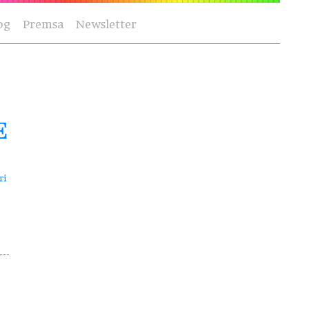
og
Premsa
Newsletter
E
ri