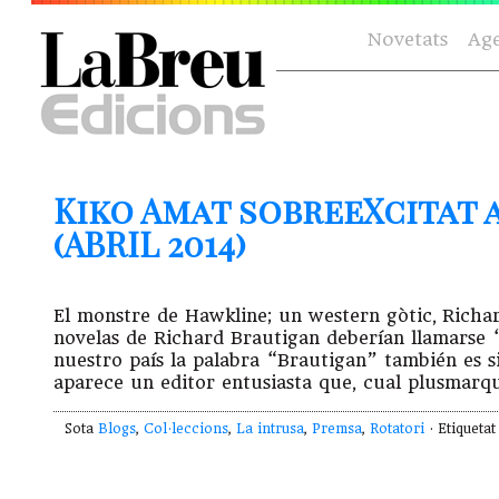
Novetats
Ag
Kiko Amat sobreeXcitat
(ABRIL 2014)
El monstre de Hawkline; un western gòtic, Richar
novelas de Richard Brautigan deberían llamarse 
nuestro país la palabra “Brautigan” también es 
aparece un editor entusiasta que, cual plusmarqu
Sota
Blogs
,
Col·leccions
,
La intrusa
,
Premsa
,
Rotatori
· Etiqueta