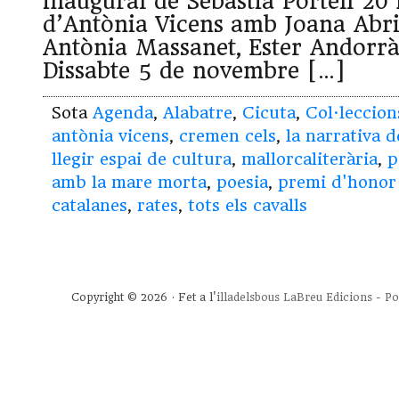
inaugural de Sebastià Portell 20 
d’Antònia Vicens amb Joana Abri
Antònia Massanet, Ester Andorr
Dissabte 5 de novembre […]
Sota
Agenda
,
Alabatre
,
Cicuta
,
Col·leccion
antònia vicens
,
cremen cels
,
la narrativa d
llegir espai de cultura
,
mallorcaliterària
,
p
amb la mare morta
,
poesia
,
premi d'honor 
catalanes
,
rates
,
tots els cavalls
Copyright © 2026 · Fet a l'
illadelsbous
LaBreu Edicions
-
Po